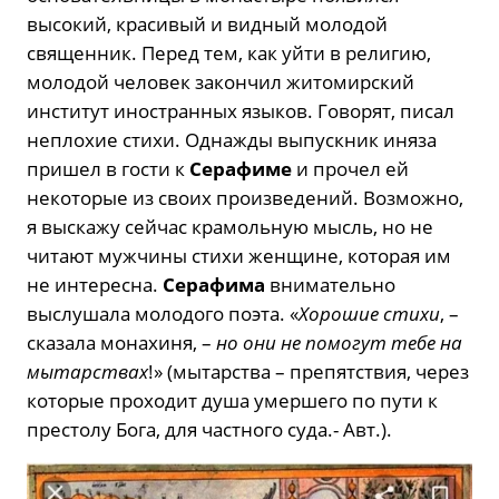
высокий, красивый и видный молодой
священник. Перед тем, как уйти в религию,
молодой человек закончил житомирский
институт иностранных языков. Говорят, писал
неплохие стихи. Однажды выпускник иняза
пришел в гости к
Серафиме
и прочел ей
некоторые из своих произведений. Возможно,
я выскажу сейчас крамольную мысль, но не
читают мужчины стихи женщине, которая им
не интересна.
Серафима
внимательно
выслушала молодого поэта. «
Хорошие стихи
, –
сказала монахиня, –
но они не помогут тебе на
мытарствах
!» (мытарства – препятствия, через
которые проходит душа умершего по пути к
престолу Бога, для частного суда.- Авт.).