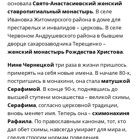
основала
Свято-Анастасиевский женский
ставропигиальный монастырь
. В селе
Ивановка Житомирского района в доме для
престарелых и инвалидов – церковь. В селе
Червоном Андрушевского района в бывшем
дворце сахарозаводчика Терещенко –
женский монастырь Рождества Христова
.
Нине Чернецкой
три раза в жизни пришлось
примерять на себя новые имена. В начале 80-х,
постригшись в монахини, она стала
матушкой
Серафимой
. В конце 90-х, поднявшись до
высшей ступени монашества – великой схимы,
Серафима
, согласно церковной традиции,
вновь меняет имя. Теперь она –
схимонахиня
Рафаила
. По православным канонам, тот, кто
дал обет схимы, навсегда умирает для мира и,
следуя строгим нормам поведения,