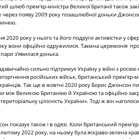
ругий шлюб прем’єр-міністра Великої Британії також за
це через появу 2009 року позашлюбної доньки Джонсон
чинею.
 2020 року у нього та його подруги активістки у сфері
року вони офіційно одружилися. Таємна церемонія пр
 пари з’явилася донька.
адзвичайно сильно підтримує Україну у війні з росією 
вторгнення російських військ, британський прем’єр-мі
раїнців. Так ще в жовтні 2020 року Борис Джонсон пи
ини між Великою Британією й Україною та офіційно за
територіальну цілісність України». Тоді ж він наголос
н показує також і в одязі. Коли британський прем’єр-
лютому 2022 року, на ньому була яскраво-зелена крав