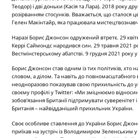
Теодор) і дві доньки (Касія та Лара). 2018 року д
розірванням стосунків. Вважається, що сталося 
Гелен Макінтайр, яка працювала мистецтвознав
Наразі Борис Джонсон одружений втретє. 29 квітня
Керрі Саймондс народився син. 29 травня 2021 
Вестмінстерському абатстві. 9 грудня 2021 року у
Борис Джонсон став одним із тих політиків, хто н
словом, а ділом. Та навіть до повномасштабного 
неодноразово показував свою прихильність до ук
своєму профілі у Twitter: «Ми зміцнюємо віднос
зобов’язання Британії підтримувати суверенітет і 
Британія – найвідданіший прихильник України.
Своє особливе ставлення до України Борис Джонсо
приїхав на зустріч із Володимиром Зеленським у 