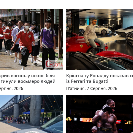
крив вогонь у школі біля
Кріштіану Роналду показав с
агинули восьмеро людей
із Ferrari та Bugatti
ерпня, 2026
П’ятниця, 7 Серпня, 2026