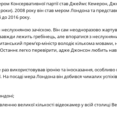
ером Консервативної партії став Джеймс Кемерон, Дж
07 роки). 2008 року він став мером Лондона та предста
і до 2016 року.
неслухняною зачіскою. Він сам неодноразово жартува
і завжди лежить гребінець, але впоратися з неслухня
итанський прем’єр-міністр володіє кількома мовами, 
. Останнє легко перевірити, адже Джонсон любить на
е раз використовував іронію та іносказання, особливо 
. На посаді мера Лондона він добився чималих успіхів
ондоні;
ленню великої кількості відеокамер у всій столиці В