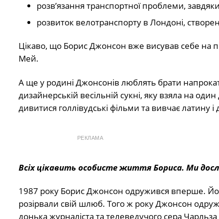
розв’язання транспортної проблеми, завдяки
розвиток велотранспорту в Лондоні, створе
Цікаво, що Борис Джонсон вже висував себе на пос
Мей.
А ще у родині Джонсонів люблять брати напрокат
дизайнерській весільній сукні, яку взяла на один
дивитися голлівудські фільми та вивчає латину і
РЕКЛАМА
Всіх цікавить особисте життя Бориса. Ми досл
1987 року Борис Джонсон одружився вперше. Йо
розірвали свій шлюб. Того ж року Джонсон одруж
донька журналіста та телеведучого сера Чарльза 