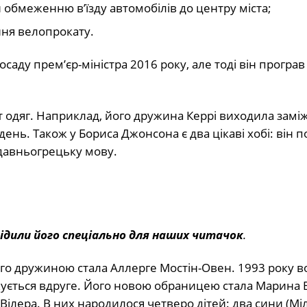
 обмеженню в’їзду автомобілів до центру міста;
ння велопрокату.
аду прем’єр-міністра 2016 року, але тоді він програв
 одяг. Наприклад, його дружина Керрі виходила заміж
 день. Також у Бориса Джонсона є два цікаві хобі: він 
 давньогрецьку мову.
ідили його спеціально для наших читачок
.
го дружиною стала Аллерге Мостін-Овен. 1993 року в
ується вдруге. Його новою обраницею стала Марина В
Вілера. В них народилося четверо дітей: два сини (Міл