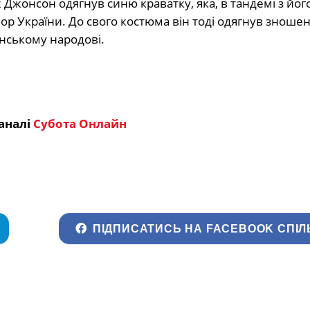
 Джонсон одягнув синю краватку, яка, в тандемі з йог
 України. До свого костюма він тоді одягнув зношен
нському народові.
аналі
Субота Онлайн
ПІДПИСАТИСЬ НА FACEBOOK СПІЛ