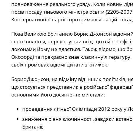
повноваження реального уряду. Коли новим лід
посів посаду тіньового міністра освіти (2205-20
Консервативної партії і протримався на цій посад
Поза Великою Британією Борис Джонсон відомий 
свого волосся, переконуючи всіх, що в його офіс
локонами йому не вдається. Також відомо, що бр
Оксфорді та прекрасно знає класичну літературу
своїх промовах відомі цитати з книжок.
Борис Джонсон, на відміну від інших політиків, н
що стосується представників російської федерації
основними його досягненнями стали:
проведення літньої Олімпіади 2012 року у Л
зниження рівня злочинності, завдяки встанов
Британії;