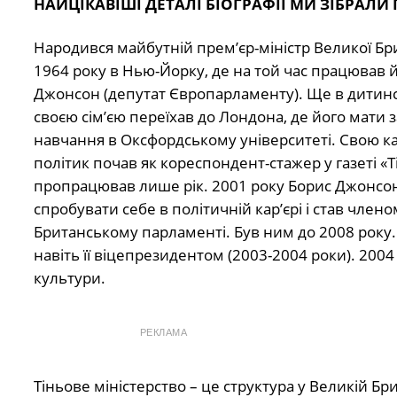
НАЙЦІКАВІШІ ДЕТАЛІ БІОГРАФІЇ МИ ЗІБРАЛИ
Народився майбутній прем’єр-міністр Великої Бри
1964 року в Нью-Йорку, де на той час працював й
Джонсон (депутат Європарламенту). Ще в дитинст
своєю сім’єю переїхав до Лондона, де його мати 
навчання в Оксфордському університеті. Свою ка
політик почав як кореспондент-стажер у газеті «T
пропрацював лише рік. 2001 року Борис Джонсо
спробувати себе в політичній кар’єрі і став чле
Британському парламенті. Був ним до 2008 року. 
навіть її віцепрезидентом (2003-2004 роки). 200
культури.
РЕКЛАМА
Тіньове міністерство – це структура у Великій Бри