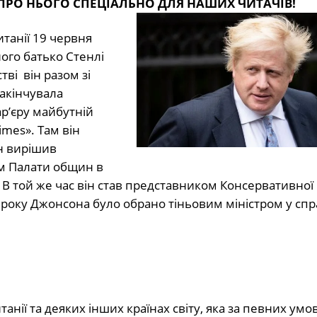
 ПРО НЬОГО СПЕЦІАЛЬНО ДЛЯ НАШИХ ЧИТАЧІВ!
танії 19 червня
ого батько Стенлі
ві він разом зі
закінчувала
р’єру майбутній
imes». Там він
н вирішив
ном Палати общин в
В той же час він став представником Консервативної п
4 року Джонсона було обрано тіньовим міністром у спр
танії та деяких інших країнах світу, яка за певних ум