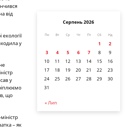
кінчився
а від
Серпень 2026
 екології
Пн
Вт
Ср
Чт
Пт
Сб
Нд
оходила у
1
2
3
4
5
6
7
8
9
10
11
12
13
14
15
16
не
17
18
19
20
21
22
23
ністр
24
25
26
27
28
29
30
сав у
кріплюємо
31
ив, що
« Лип
міністр
атка – як