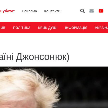
“Субота”
Реклама
Контакти
ЗИВ
ПОЛІТИКА
КРИК ДУШІ
ІНФОРМАЦІЯ
УКРАЇН
аїні Джонсонюк)