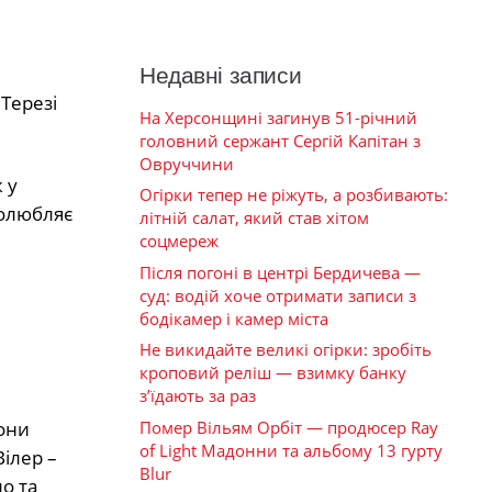
Недавні записи
 Терезі
На Херсонщині загинув 51-річний
головний сержант Сергій Капітан з
Овруччини
 у
Огірки тепер не ріжуть, а розбивають:
полюбляє
літній салат, який став хітом
соцмереж
Після погоні в центрі Бердичева —
суд: водій хоче отримати записи з
бодікамер і камер міста
Не викидайте великі огірки: зробіть
кроповий реліш — взимку банку
з’їдають за раз
Помер Вільям Орбіт — продюсер Ray
они
of Light Мадонни та альбому 13 гурту
ілер –
Blur
о та