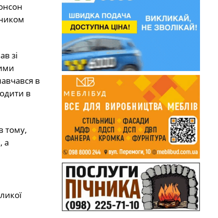
онсон
вником
в зі
ними
навчався в
водити в
в тому,
, а
еликої