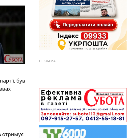
РЕКЛАМА
артії, був
авах
ов отримує