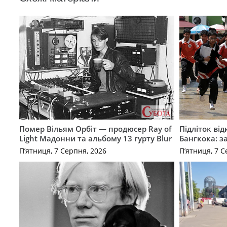
Помер Вільям Орбіт — продюсер Ray of
Підліток від
Light Мадонни та альбому 13 гурту Blur
Бангкока: з
П’ятниця, 7 Серпня, 2026
П’ятниця, 7 С