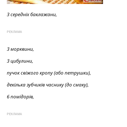
3 середніх баклажани,
РЕКЛАМА
3 морквини,
3 цибулини,
пучок свіжого кропу (або петрушки),
декілька зубчиків часнику (до смаку),
6 помідорів,
РЕКЛАМА