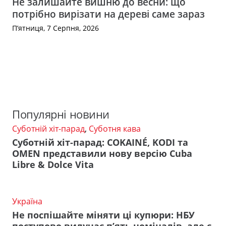
Не залишайте вишню до весни: що
потрібно вирізати на дереві саме зараз
П’ятниця, 7 Серпня, 2026
Популярні новини
Суботній хіт-парад
,
Суботня кава
Суботній хіт-парад: COKAINÉ, KODI та
OMEN представили нову версію Cuba
Libre & Dolce Vita
Україна
Не поспішайте міняти ці купюри: НБУ
поступово вилучає п’ять номіналів, але є