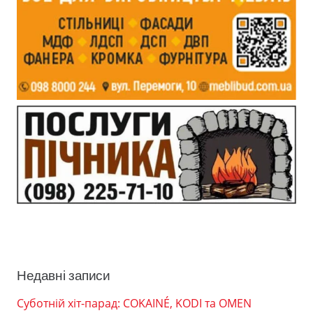
Недавні записи
Суботній хіт-парад: COKAINÉ, KODI та OMEN