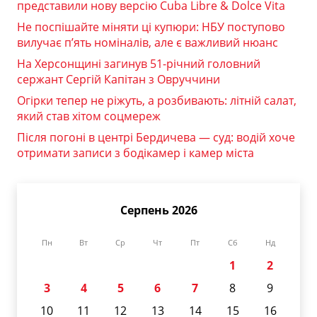
представили нову версію Cuba Libre & Dolce Vita
Не поспішайте міняти ці купюри: НБУ поступово
вилучає п’ять номіналів, але є важливий нюанс
На Херсонщині загинув 51-річний головний
сержант Сергій Капітан з Овруччини
Огірки тепер не ріжуть, а розбивають: літній салат,
який став хітом соцмереж
Після погоні в центрі Бердичева — суд: водій хоче
отримати записи з бодікамер і камер міста
Серпень 2026
Пн
Вт
Ср
Чт
Пт
Сб
Нд
1
2
3
4
5
6
7
8
9
10
11
12
13
14
15
16