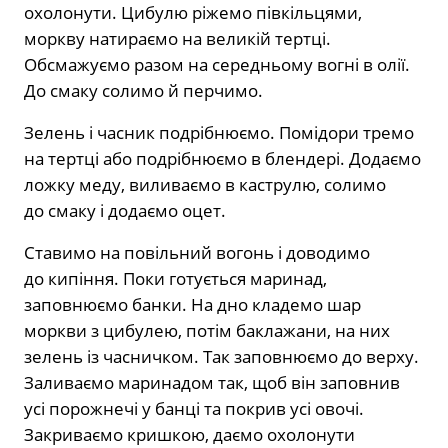
охолонути. Цибулю ріжемо півкільцями,
моркву натираємо на великій тертці.
Обсмажуємо разом на середньому вогні в олії.
До смаку солимо й перчимо.
Зелень і часник подрібнюємо. Помідори тремо
на тертці або подрібнюємо в блендері. Додаємо
ложку меду, виливаємо в каструлю, солимо
до смаку і додаємо оцет.
Ставимо на повільний вогонь і доводимо
до кипіння. Поки готується маринад,
заповнюємо банки. На дно кладемо шар
моркви з цибулею, потім баклажани, на них
зелень із часничком. Так заповнюємо до верху.
Заливаємо маринадом так, щоб він заповнив
усі порожнечі у банці та покрив усі овочі.
Закриваємо кришкою, даємо охолонути