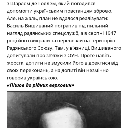
з Шарлем де Голлем, який погодився
допомогти українським повстанцям зброєю.
Але, на жаль, план не вдалося реалізувати:
Василь Вишиваний потрапив під пильний
нагляд радянських спецслужб, а в серпні 1947
році його викрали та перевезли на територію
Радянського Союзу. Там, у в’язниці, Вишиваного
допитували про зв’язки з ОУН. Проте навіть
жорсткі допити не змусили його відректися від
своїх переконань, а на допиті він незмінно
говорив українською.
«Пішов до рідних верховин»