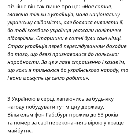
пізніше він так пише про це:
«Моя сотня,
зложена тільки з українців, мала національну
українську свідомість, але боялася виявляти її,
бо тоді кождого українця уважали політичне
підозрілим. Старшини в сотні були самі німці.
Страх українців перед переслідуванням доходив
до того, що деякі признавалися до польської
народности. За це я лаяв страшенно і казав їм,
що коли я признаюся до українського народу, то
і вони можуть це сміло робити».
З Україною в серці, хапаючись за будь-яку
нагоду побудувати тут міцну державу,
Вільгельм фон Габсбург прожив до 53 років
та помер за свої переконання з вірою у краще
майбутнє.