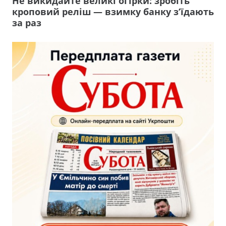
Не викидайте великі огірки: зробіть
кроповий реліш — взимку банку з’їдають
за раз