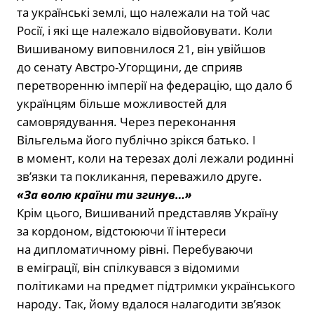
та українські землі, що належали на той час
Росії, і які ще належало відвойовувати. Коли
Вишиваному виповнилося 21, він увійшов
до сенату Австро-Угорщини, де сприяв
перетворенню імперії на федерацію, що дало б
українцям більше можливостей для
самоврядування. Через переконання
Вільгельма його публічно зрікся батько. І
в момент, коли на терезах долі лежали родинні
зв’язки та покликання, переважило друге.
«За волю країни ти згинув…»
Крім цього, Вишиваний представляв Україну
за кордоном, відстоюючи її інтереси
на дипломатичному рівні. Перебуваючи
в еміграції, він спілкувався з відомими
політиками на предмет підтримки українського
народу. Так, йому вдалося налагодити зв’язок