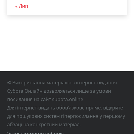
« Лип
© Використання матеріалів з інтернет-видання
Субота Онлайн дозволяється лише за умови
посилання на сайт subota.online
Для інтернет-видань обов’язкове пряме, відкрите
для пошукових систем гіперпосилання у першому
абзаці на конкретний матеріал.