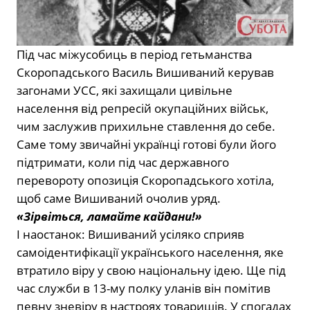
Під час міжусобиць в період гетьманства
Скоропадського Василь Вишиваний керував
загонами УСС, які захищали цивільне
населення від репресій окупаційних військ,
чим заслужив прихильне ставлення до себе.
Саме тому звичайні українці готові були його
підтримати, коли під час державного
перевороту опозиція Скоропадського хотіла,
щоб саме Вишиваний очолив уряд.
«Зірвіться, ламайте кайдани!»
І наостанок: Вишиваний усіляко сприяв
самоідентифікації українського населення, яке
втратило віру у свою національну ідею. Ще під
час служби в 13-му полку уланів він помітив
певну зневіру в настроях товаришів. У спогадах