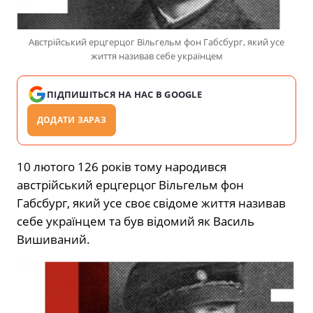
Австрійський ерцгерцог Вільгельм фон Габсбург, який усе
життя називав себе українцем
ПІДПИШІТЬСЯ НА НАС В GOOGLE
ДОДАТИ ЗАРАЗ
10 лютого 126 років тому народився
австрійський ерцгерцог Вільгельм фон
Габсбург, який усе своє свідоме життя називав
себе українцем та був відомий як Василь
Вишиваний.