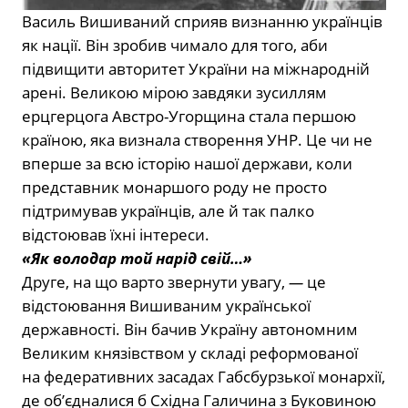
Василь Вишиваний сприяв визнанню українців
як нації. Він зробив чимало для того, аби
підвищити авторитет України на міжнародній
арені. Великою мірою завдяки зусиллям
ерцгерцога Австро-Угорщина стала першою
країною, яка визнала створення УНР. Це чи не
вперше за всю історію нашої держави, коли
представник монаршого роду не просто
підтримував українців, але й так палко
відстоював їхні інтереси.
«Як володар той нарід свій…»
Друге, на що варто звернути увагу,
—
це
відстоювання Вишиваним української
державності. Він бачив Україну автономним
Великим князівством у складі реформованої
на федеративних засадах Габсбурзької монархії,
де об’єдналися б Східна Галичина з Буковиною