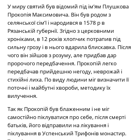
У миру святий був відомий під ім’ям Плушкова
Прокопія Максимовича. Він був родом з
селянської сім’ї і народився в 1578 р в
Рязанській губернії. Згідно з церковними
хроніками, в 12 років хлопчик потрапив під
сильну грозу і в нього вдарила блискавка. Після
чого він зійшов з розуму, але придбав дар
пророчого передбачення. Прокопій легко
передбачав прийдешню негоду, неврожай і
стихійні лиха. По виду людини міг визначити її
поточні і майбутні хвороби, методику їх
вилучення.
Так як Прокопій був блаженним і не міг
самостійно піклуватися про себе, після смерті
батьків, його відправили на лікування і
піклування в Успенський Трифонів монастир.