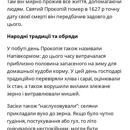
Там він мирно прожив все життя, допомагаючи
людям. Святий Прокопій помер в 1627 р точну
дату своєї смерті він передбачив задовго до
цього.
Народні традиції та обряди
У побуті день Прокопія також називали
Напівкормом: до цього часу витрачалася
приблизно половина запасеного на зиму для
домашньої худоби корму. У цей день господарі
традиційно перевіряли хліва і сараї, оцінювали
їх стан, а також ворушили вилами злежане
зерно і витравлювали мишей.
Засіки також “наслуховували”: селяни
прикладали вухо до зерна. Якщо було чутно
гудіння, постукування або гул, то літо
очікувалося неспокійним: могли бути