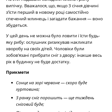
випічку. Вважалося, що, якщо 3 січня дівчині
з’їсти перший в новому році самостійно
спечений млинець і загадати бажання — воно
збудеться.
У цей день не можна було ловити і їсти будь-
яку рибу: ослушник ризикував накликати
хворобу на своїх дітей. Чоловіки були
зобов’язані прибрати сніг з двору: інакше весь
рік в будинку не буде достатку.
Прикмети
Сонце на зорі червоне — скоро буде
хуртовина;
З ранку сніг порошить — ще тиждень
сніговий буде;