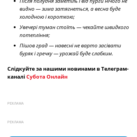
Після полудня заметіль і від пурги нічого не
видно — зима затягнеться, а весна буде
холодною і короткою;
Увечері туман стоїть — чекайте швидкого
потепління;
Пішов град — навесні не варто засівати
буряк і гречку — урожай буде слабким.
Слідкуйте за нашими новинами в Телеграм-
каналі
Субота Онлайн
РЕКЛАМА
РЕКЛАМА