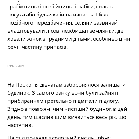
грабіжницькі розбійницькі набіги, сильна
посуха або будь-яка інша напасть. Після
подібного передбачення, селяни зазвичай
влаштовували лісові лежбища і землянки, де
ховали жінок з грудними дітьми, особливо цінні
речі і частину припасів.
РЕКЛАМА
На Прокопія дівчатам заборонялося залишати
будинок. З самого ранку вони були зайняті
прибиранням і ретельно підмітали підлогу.
Згідно з повір’ям, чим чистіший будинок в цей
день, тим щасливішим виявиться весь рік, що
наступив.
На стіл подавали солодкий кисіль і різну