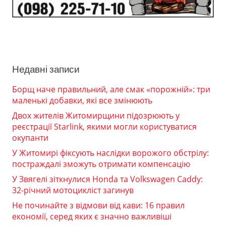
Недавні записи
Борщ наче правильний, але смак «порожній»: три
маленькі добавки, які все змінюють
Двох жителів Житомирщини підозрюють у
реєстрації Starlink, якими могли користуватися
окупанти
У Житомирі фіксують наслідки ворожого обстрілу:
постраждалі зможуть отримати компенсацію
У Звягелі зіткнулися Honda та Volkswagen Caddy:
32-річний мотоцикліст загинув
Не починайте з відмови від кави: 16 правил
економії, серед яких є значно важливіші