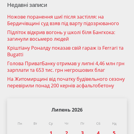
Недавні записи
Ножове поранення шиї після застілля: на
Бердичівщині суд взяв під варту підозрюваного
Підліток відкрив вогонь у школі біля Бангкока:
загинули восьмеро людей
Кріштіану Роналду показав свій гараж із Ferrari та
Bugatti
Голова ПриватБанку отримав у липні 4,46 млн грн
зарплати та 653 тис. грн негрошових благ
На Житомирщині від початку будівельного сезону
перевірили понад 200 кернів асфальтобетону
Липень 2026
Пн
Вт
Ср
Чт
Пт
Сб
Нд
1
2
3
4
5