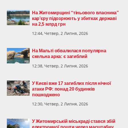
На Житомирщині “тіньового власника”
кар’єру підозрюють у збитках державі
на 2,5 млрд грн
12:44, Четвер, 2 Липня, 2026
На Мальті обвалилася популярна
скельна арка: є загиблий
12:38, Четвер, 2 Липня, 2026
У Києві вже 17 загиблих після нічної
атаки РФ: понад 20 будинків
пошкоджено
12:30, Четвер, 2 Липня, 2026
У Житомирській міськраді стався збій
електронної пошти через масштабну