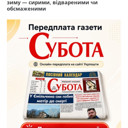
зиму — сирими, відвареними чи
обсмаженими