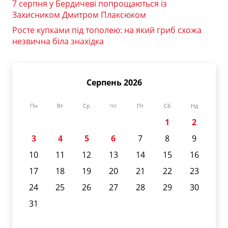
7 серпня у Бердичеві попрощаються із
Захисником Дмитром Плаксюком
Росте купками під тополею: на який гриб схожа
незвична біла знахідка
Серпень 2026
Пн
Вт
Ср
Чт
Пт
Сб
Нд
1
2
3
4
5
6
7
8
9
10
11
12
13
14
15
16
17
18
19
20
21
22
23
24
25
26
27
28
29
30
31