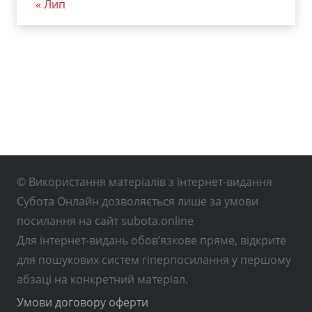
« Лип
© Використання матеріалів з інтернет-видання
Субота Онлайн дозволяється лише за умови
посилання на сайт subota.online
Для інтернет-видань обов’язкове пряме, відкрите
для пошукових систем гіперпосилання у першому
абзаці на конкретний матеріал.
Умови договору оферти