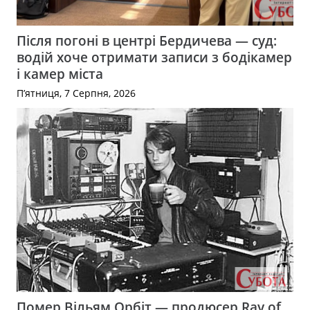
Після погоні в центрі Бердичева — суд:
водій хоче отримати записи з бодікамер
і камер міста
П’ятниця, 7 Серпня, 2026
Помер Вільям Орбіт — продюсер Ray of