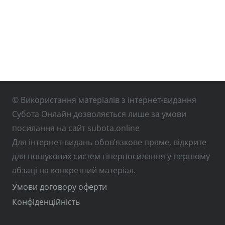
© Використання матеріалів з інтернет-видання
Субота Онлайн дозволяється лише за умови
посилання на сайт subota.online
Для інтернет-видань обов’язкове пряме, відкрите
для пошукових систем гіперпосилання у першому
абзаці на конкретний матеріал.
Умови договору оферти
Конфіденційність