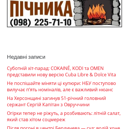
Недавні записи
Суботній хіт-парад: COKAINÉ, KODI та OMEN
представили нову версію Cuba Libre & Dolce Vita
Не поспішайте міняти ці купюри: НБУ поступово
вилучає п’ять номіналів, але є важливий нюанс
На Херсонщині загинув 51-річний головний
сержант Сергій Капітан з Овруччини
Огірки тепер не ріжуть, а розбивають: літній салат,
який став хітом соцмереж
Після погоні в центрі Бердичева — суд: водій хоче