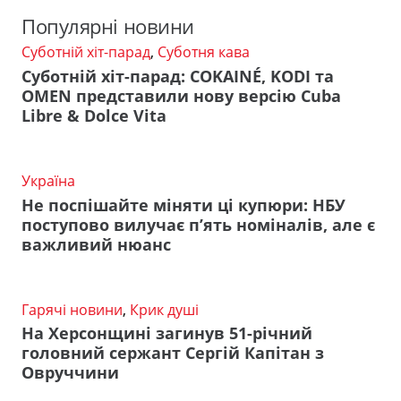
Популярні новини
Суботній хіт-парад
,
Суботня кава
Суботній хіт-парад: COKAINÉ, KODI та
OMEN представили нову версію Cuba
Libre & Dolce Vita
Україна
Не поспішайте міняти ці купюри: НБУ
поступово вилучає п’ять номіналів, але є
важливий нюанс
Гарячі новини
,
Крик душі
На Херсонщині загинув 51-річний
головний сержант Сергій Капітан з
Овруччини