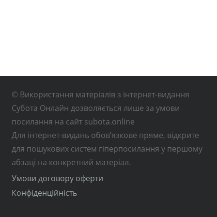
© Використання матеріалів з інтернет-видання
Субота Онлайн дозволяється лише за умови
посилання на сайт subota.online
Для інтернет-видань обов’язкове пряме, відкрите
для пошукових систем гіперпосилання у першому
абзаці на конкретний матеріал.
Умови договору оферти
Конфіденційність