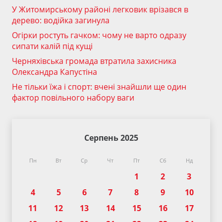
У Житомирському районі легковик врізався в
дерево: водійка загинула
Огірки ростуть гачком: чому не варто одразу
сипати калій під кущі
Черняхівська громада втратила захисника
Олександра Капустіна
Не тільки їжа і спорт: вчені знайшли ще один
фактор повільного набору ваги
Серпень 2025
Пн
Вт
Ср
Чт
Пт
Сб
Нд
1
2
3
4
5
6
7
8
9
10
11
12
13
14
15
16
17