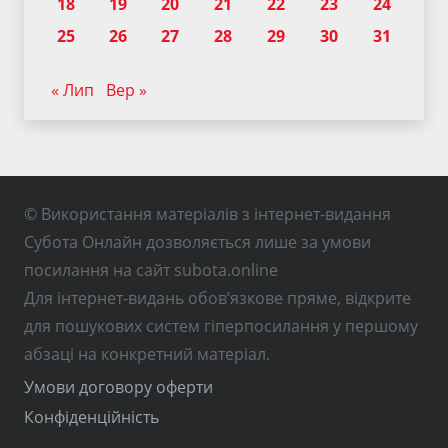
18
19
20
21
22
23
24
25
26
27
28
29
30
31
« Лип
Вер »
© Використання матеріалів з інтернет-видання
Субота Онлайн дозволяється лише за умови
посилання на сайт subota.online
Для інтернет-видань обов’язкове пряме, відкрите
для пошукових систем гіперпосилання у першому
абзаці на конкретний матеріал.
Умови договору оферти
Конфіденційність