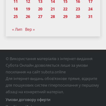
11
12
13
14
15
16
17
18
19
20
21
22
23
24
25
26
27
28
29
30
31
« Лип
Вер »
© Використання матеріалів з інтернет-видання
Субота Онлайн дозволяється лише за умови
посилання на сайт subota.online
Для інтернет-видань обов’язкове пряме, відкрите
для пошукових систем гіперпосилання у першому
абзаці на конкретний матеріал.
Умови договору оферти