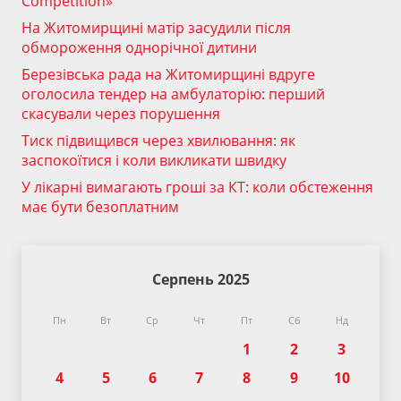
Competition»
На Житомирщині матір засудили після
обмороження однорічної дитини
Березівська рада на Житомирщині вдруге
оголосила тендер на амбулаторію: перший
скасували через порушення
Тиск підвищився через хвилювання: як
заспокоїтися і коли викликати швидку
У лікарні вимагають гроші за КТ: коли обстеження
має бути безоплатним
Серпень 2025
Пн
Вт
Ср
Чт
Пт
Сб
Нд
1
2
3
4
5
6
7
8
9
10