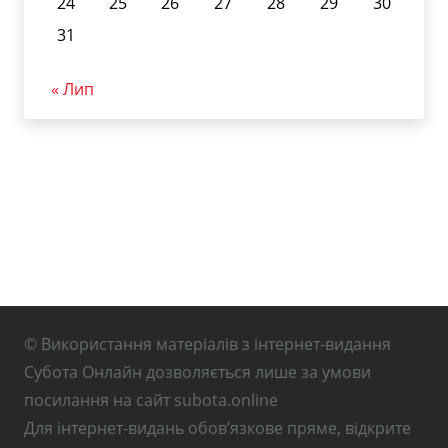
24
25
26
27
28
29
30
31
« Лип
© Використання матеріалів з інтернет-видання
Субота Онлайн дозволяється лише за умови
посилання на сайт subota.online
Для інтернет-видань обов’язкове пряме, відкрите