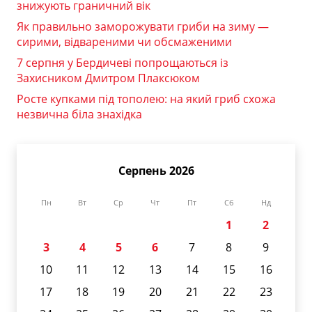
знижують граничний вік
Як правильно заморожувати гриби на зиму —
сирими, відвареними чи обсмаженими
7 серпня у Бердичеві попрощаються із
Захисником Дмитром Плаксюком
Росте купками під тополею: на який гриб схожа
незвична біла знахідка
Серпень 2026
Пн
Вт
Ср
Чт
Пт
Сб
Нд
1
2
3
4
5
6
7
8
9
10
11
12
13
14
15
16
17
18
19
20
21
22
23