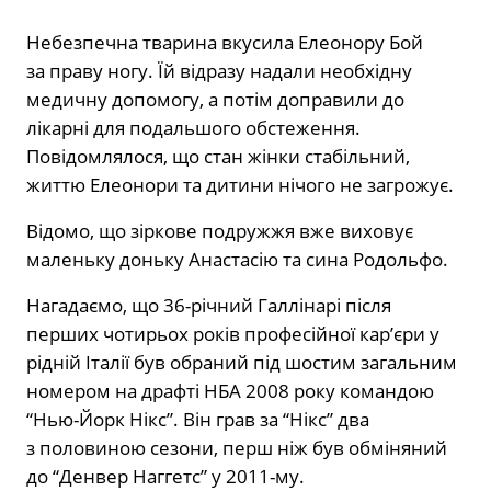
Небезпечна тварина вкусила Елеонору Бой
за праву ногу. Їй відразу надали необхідну
медичну допомогу, а потім доправили до
лікарні для подальшого обстеження.
Повідомлялося, що стан жінки стабільний,
життю Елеонори та дитини нічого не загрожує.
Відомо, що зіркове подружжя вже виховує
маленьку доньку Анастасію та сина Родольфо.
Нагадаємо, що 36-річний Галлінарі після
перших чотирьох років професійної кар’єри у
рідній Італії був обраний під шостим загальним
номером на драфті НБА 2008 року командою
“Нью-Йорк Нікс”. Він грав за “Нікс” два
з половиною сезони, перш ніж був обміняний
до “Денвер Наггетс” у 2011-му.