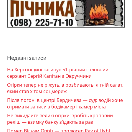
Недавні записи
На Херсонщині загинув 51-річний головний
сержант Сергій Капітан з Овруччини
Огірки тепер не ріжуть, а розбивають: літній салат,
який став хітом соцмереж
Після погоні в центрі Бердичева — суд: водій хоче
отримати записи з бодікамер і камер міста
Не викидайте великі огірки: зробіть кроповий
реліш — взимку банку з’їдають за раз
Помер Вільям Орбіт — продюсер Ray of Light