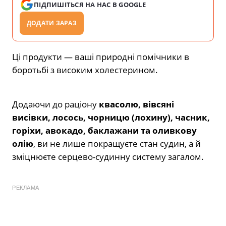
ПІДПИШІТЬСЯ НА НАС В GOOGLE
ДОДАТИ ЗАРАЗ
Ці продукти — ваші природні помічники в
боротьбі з високим холестерином.
Додаючи до раціону
квасолю, вівсяні
висівки, лосось, чорницю (лохину), часник,
горіхи, авокадо, баклажани та оливкову
олію
, ви не лише покращуєте стан судин, а й
зміцнюєте серцево-судинну систему загалом.
РЕКЛАМА