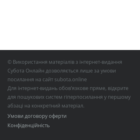
© Використання матеріалів з інтернет-видання
Субота Онлайн дозволяється лише за умови
посилання на сайт subota.online
Для інтернет-видань обов’язкове пряме, відкрите
для пошукових систем гіперпосилання у першому
абзаці на конкретний матеріал.
Умови договору оферти
Конфіденційність