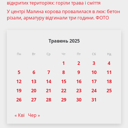
відкритих територіях: горіли трава і сміття
У центрі Малина корова провалилася в люк: бетон
різали, арматуру відгинали три години. ФОТО
Травень 2025
Пн
Вт
Ср
Чт
Пт
Сб
Нд
1
2
3
4
5
6
7
8
9
10
11
12
13
14
15
16
17
18
19
20
21
22
23
24
25
26
27
28
29
30
31
« Кві
Чер »