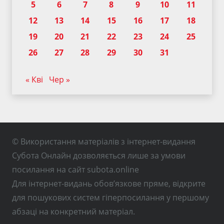
5
6
7
8
9
10
11
12
13
14
15
16
17
18
19
20
21
22
23
24
25
26
27
28
29
30
31
« Кві
Чер »
© Використання матеріалів з інтернет-видання
Субота Онлайн дозволяється лише за умови
посилання на сайт subota.online
Для інтернет-видань обов’язкове пряме, відкрите
для пошукових систем гіперпосилання у першому
абзаці на конкретний матеріал.