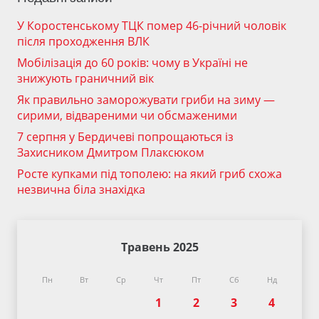
У Коростенському ТЦК помер 46-річний чоловік
після проходження ВЛК
Мобілізація до 60 років: чому в Україні не
знижують граничний вік
Як правильно заморожувати гриби на зиму —
сирими, відвареними чи обсмаженими
7 серпня у Бердичеві попрощаються із
Захисником Дмитром Плаксюком
Росте купками під тополею: на який гриб схожа
незвична біла знахідка
Травень 2025
Пн
Вт
Ср
Чт
Пт
Сб
Нд
1
2
3
4