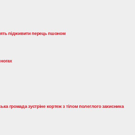
дять підживити перець пшоном
 ногах
ка громада зустріне кортеж з тілом полеглого захисника