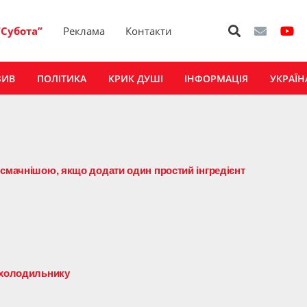
“Субота”
Реклама
Контакти
ЗИВ
ПОЛІТИКА
КРИК ДУШІ
ІНФОРМАЦІЯ
УКРАЇН
 смачнішою, якщо додати один простий інгредієнт
 холодильнику