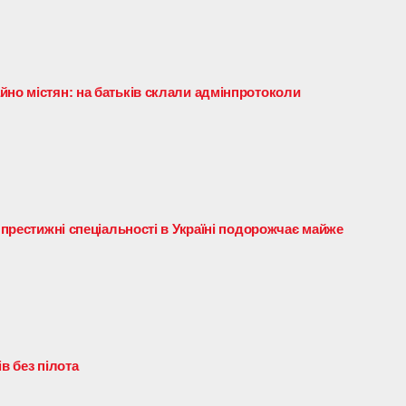
йно містян: на батьків склали адмінпротоколи
і престижні спеціальності в Україні подорожчає майже
в без пілота