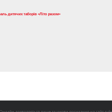
аль дитячих таборів «Літо разом»
Онлайн дозволяється лише за умови посилання на сайт subo