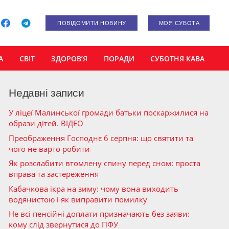
ПОВІДОМИТИ НОВИНУ
МОЯ СУБОТА
А
СВІТ
ЗДОРОВ’Я
ПОРАДИ
СУБОТНЯ КАВА
Недавні записи
У ліцеї Малинської громади батьки поскаржилися на
образи дітей. ВІДЕО
Преображення Господнє 6 серпня: що святити та
чого не варто робити
Як розслабити втомлену спину перед сном: проста
вправа та застереження
Кабачкова ікра на зиму: чому вона виходить
водянистою і як виправити помилку
Не всі пенсійні доплати призначають без заяви:
кому слід звернутися до ПФУ