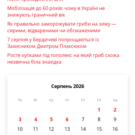
Мобілізація до 60 років: чому в Україні не
знижують граничний вік
Як правильно заморожувати гриби на зиму —
сирими, відвареними чи обсмаженими
7 серпня у Бердичеві попрощаються із
Захисником Дмитром Плаксюком
Росте купками під тополею: на який гриб схожа
незвична біла знахідка
Серпень 2026
Пн
Вт
Ср
Чт
Пт
Сб
Нд
1
2
3
4
5
6
7
8
9
10
11
12
13
14
15
16