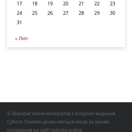
17
18
19
20
21
22
23
24
25
26
27
28
29
30
31
« Лип
© Використання матеріалів з інтернет-видання
Субота Онлайн дозволяється лише за умови
посилання на сайт subota.online