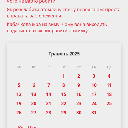
чого не варто робити
Як розслабити втомлену спину перед сном: проста
вправа та застереження
Кабачкова ікра на зиму: чому вона виходить
водянистою і як виправити помилку
Травень 2025
Пн
Вт
Ср
Чт
Пт
Сб
Нд
1
2
3
4
5
6
7
8
9
10
11
12
13
14
15
16
17
18
19
20
21
22
23
24
25
26
27
28
29
30
31
« Кві
Чер »