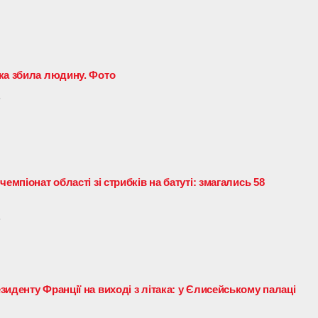
ка збила людину. Фото
5
емпіонат області зі стрибків на батуті: змагались 58
5
иденту Франції на виході з літака: у Єлисейському палаці