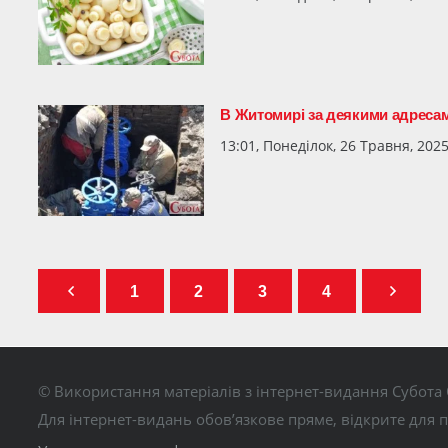
В Житомирі за деякими адреса
13:01, Понеділок, 26 Травня, 202
1
2
3
4
© Використання матеріалів з інтернет-видання Субота 
Для інтернет-видань обов’язкове пряме, відкрите для 