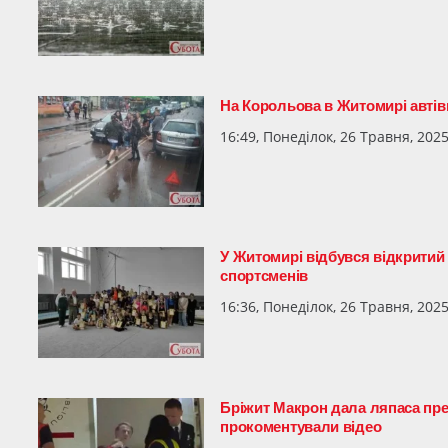
На Корольова в Житомирі автів
16:49, Понеділок, 26 Травня, 202
У Житомирі відбувся відкритий ч
спортсменів
16:36, Понеділок, 26 Травня, 202
Бріжит Макрон дала ляпаса през
прокоментували відео