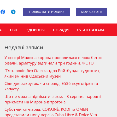
ПОВІДОМИТИ НОВИНУ
МОЯ СУБОТА
А
СВІТ
ЗДОРОВ’Я
ПОРАДИ
СУБОТНЯ КАВА
Недавні записи
У центрі Малина корова провалилася в люк: бетон
різали, арматуру відгинали три години. ФОТО
П’ять років без Олександра Ройтбурда: художник,
який змінив Одеський музей
Сіль для закруток: чи справді Е536 псує огірки та
капусту
Що не можна піднімати із землі 8 серпня: народні
прикмети на Мирона-вітрогона
Суботній хіт-парад: COKAINÉ, KODI та OMEN
представили нову версію Cuba Libre & Dolce Vita