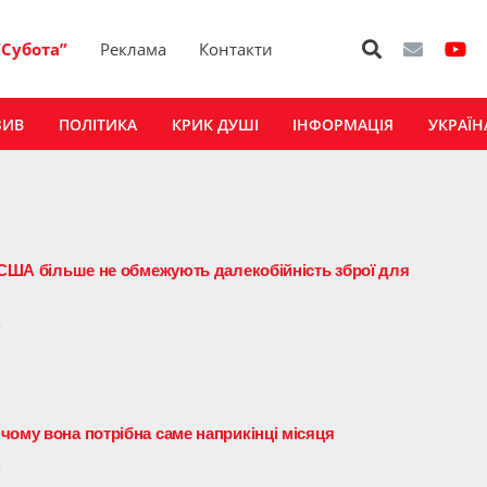
“Субота”
Реклама
Контакти
ЗИВ
ПОЛІТИКА
КРИК ДУШІ
ІНФОРМАЦІЯ
УКРАЇН
і США більше не обмежують далекобійність зброї для
5
чому вона потрібна саме наприкінці місяця
5