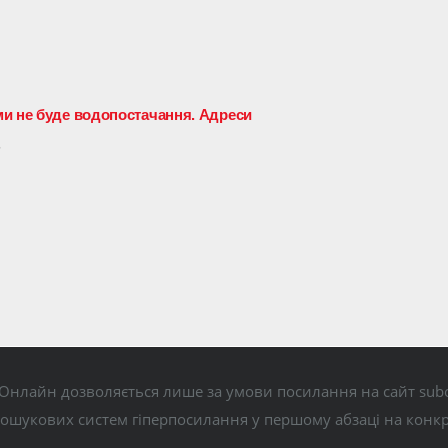
ми не буде водопостачання. Адреси
5
Онлайн дозволяється лише за умови посилання на сайт subo
пошукових систем гіперпосилання у першому абзаці на конк