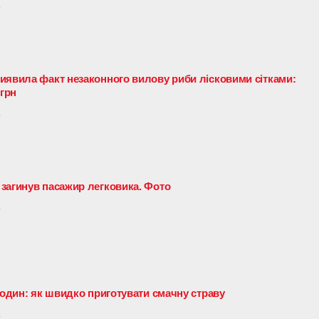
5
иявила факт незаконного вилову риби лісковими сітками:
 грн
5
загинув пасажир легковика. Фото
5
годин: як швидко приготувати смачну страву
5