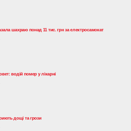
ала шахраю понад 11 тис. грн за електросамокат
5
ювет: водій помер у лікарні
5
иють дощі та грози
5