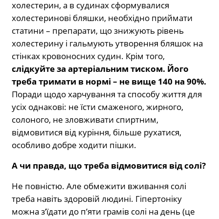
холестерин, а в судинах сформувалися
холестеринові бляшки, необхідно приймати
статини – препарати, що знижують рівень
холестерину і гальмують утворення бляшок на
стінках кровоносних судин. Крім того,
слідкуйте за артеріальним тиском. Його
треба тримати в нормі – не вище 140 на 90%.
Поради щодо харчування та способу життя для
усіх однакові: не їсти смаженого, жирного,
солоного, не зловживати спиртним,
відмовитися від куріння, більше рухатися,
особливо добре ходити пішки.
А чи правда, що треба відмовитися від солі?
Не повністю. Але обмежити вживання солі
треба навіть здоровій людині. Гіпертоніку
можна з’їдати до п’яти грамів солі на день (це