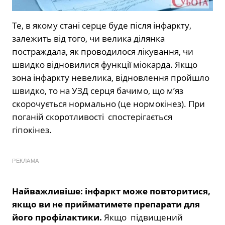
Те, в якому стані серце буде після інфаркту,
залежить від того, чи велика ділянка
постраждала, як проводилося лікування, чи
швидко відновилися функції міокарда. Якщо
зона інфаркту невелика, відновлення пройшло
швидко, то на УЗД серця бачимо, що м’яз
скорочується нормально (це нормокінез). При
поганій скоротливості спостерігається
гіпокінез.
РЕКЛАМА
Найважливіше: інфаркт може повторитися,
якщо ви не прийматимете препарати для
його профілактики.
Якщо підвищений