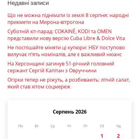
Недавні записи
Що не можна піднімати із землі 8 серпня: народні
прикмети на Мирона-вітрогона
Суботній хіт-парад: COKAINÉ, KODI та OMEN
представили нову версію Cuba Libre & Dolce Vita
Не поспішайте міняти ці купюри: НБУ поступово
вилучає п’ять номіналів, але є важливий нюанс
На Херсонщині загинув 51-річний головний
сержант Сергій Капітан з Овруччини
Огірки тепер не ріжуть, а розбивають: літній салат,
який став хітом соцмереж
Серпень 2026
Пн
Вт
Ср
Чт
Пт
Сб
Нд
1
2