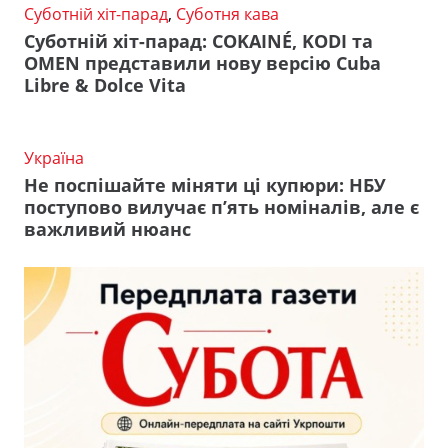
Суботній хіт-парад
,
Суботня кава
Суботній хіт-парад: COKAINÉ, KODI та
OMEN представили нову версію Cuba
Libre & Dolce Vita
Україна
Не поспішайте міняти ці купюри: НБУ
поступово вилучає п’ять номіналів, але є
важливий нюанс