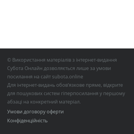
© Використання матеріалів з інтернет-видання
Субота Онлайн дозволяється лише за умови
посилання на сайт subota.online
Для інтернет-видань обов’язкове пряме, відкрите
для пошукових систем гіперпосилання у першому
абзаці на конкретний матеріал.
Умови договору оферти
Конфіденційність