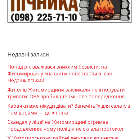
Недавні записи
Понад рік вважався зниклим безвісти: на
Житомирщину «на щиті» повертається Іван
Недашківський
Жителів Житомирщини закликали не ігнорувати
тривоги: ОВА зробила термінове попередження
Кабачки вже нікуди дівати? Запечіть їх для салату з
помідорами — це хіт літа
Скандал у ліцеї на Житомирщині отримав
продовження: чому поліція не склала протокол
У Житомирському районі легковик врізався в