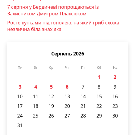
7 серпня у Бердичеві попрощаються із
Захисником Дмитром Плаксюком
Росте купками під тополею: на який гриб схожа
незвична біла знахідка
Серпень 2026
Пн
Вт
Ср
Чт
Пт
Сб
Нд
1
2
3
4
5
6
7
8
9
10
11
12
13
14
15
16
17
18
19
20
21
22
23
24
25
26
27
28
29
30
31