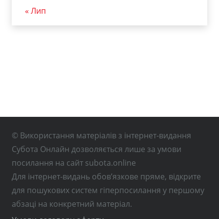
« Лип
© Використання матеріалів з інтернет-видання
Субота Онлайн дозволяється лише за умови
посилання на сайт subota.online
Для інтернет-видань обов’язкове пряме, відкрите
для пошукових систем гіперпосилання у першому
абзаці на конкретний матеріал.