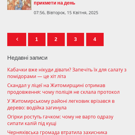
прикмети на день
07:56, Вівторок, 15 Квітня, 2025
1
2
3
4
Недавні записи
Кабачки вже нікуди дівати? Запечіть їх для салату з
помідорами — це хіт літа
Скандал у ліцеї на Житомирщині отримав
продовження: чому поліція не склала протокол
У Житомирському районі легковик врізався в
дерево: водійка загинула
Огірки ростуть гачком: чому не варто одразу
сипати калій під кущі
Черняхівська громада втратила захисника