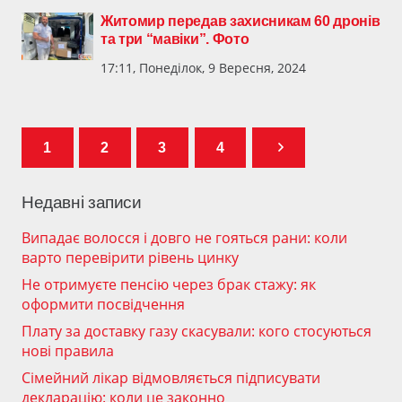
Житомир передав захисникам 60 дронів
та три “мавіки”. Фото
17:11, Понеділок, 9 Вересня, 2024
1
2
3
4
Недавні записи
Випадає волосся і довго не гояться рани: коли
варто перевірити рівень цинку
Не отримуєте пенсію через брак стажу: як
оформити посвідчення
Плату за доставку газу скасували: кого стосуються
нові правила
Сімейний лікар відмовляється підписувати
декларацію: коли це законно