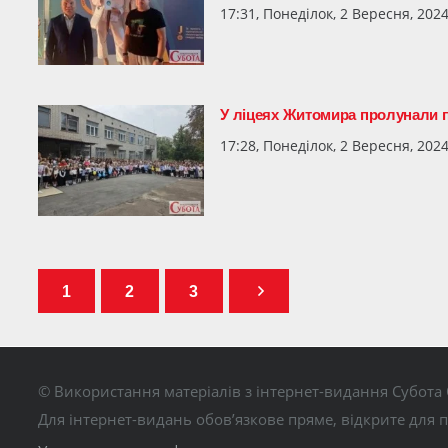
17:31, Понеділок, 2 Вересня, 202
У ліцеях Житомира пролунали 
17:28, Понеділок, 2 Вересня, 202
1
2
3
© Використання матеріалів з інтернет-видання Субота 
Для інтернет-видань обов’язкове пряме, відкрите для 