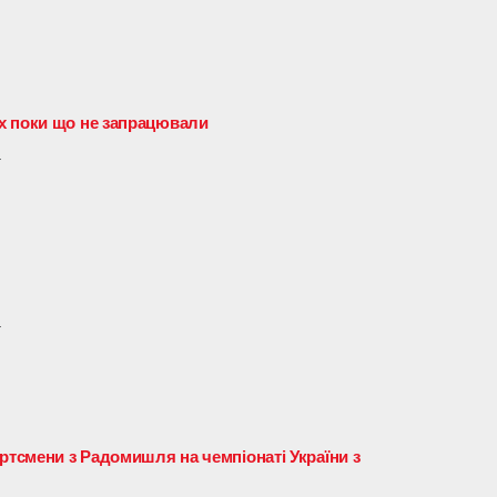
х поки що не запрацювали
4
4
ртсмени з Радомишля на чемпіонаті України з