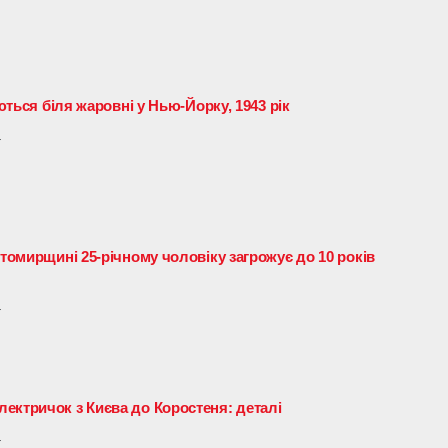
іються біля жаровні у Нью-Йорку, 1943 рік
4
итомирщині 25-річному чоловіку загрожує до 10 років
4
ектричок з Києва до Коростеня: деталі
4