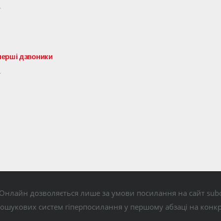
4
перші дзвоники
4
Онлайн дозволяється лише за умови посилання на сайт subo
пошукових систем гіперпосилання у першому абзаці на конк