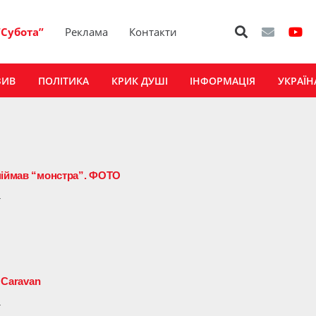
“Субота”
Реклама
Контакти
ЗИВ
ПОЛІТИКА
КРИК ДУШІ
ІНФОРМАЦІЯ
УКРАЇН
піймав “монстра”. ФОТО
4
– Caravan
4