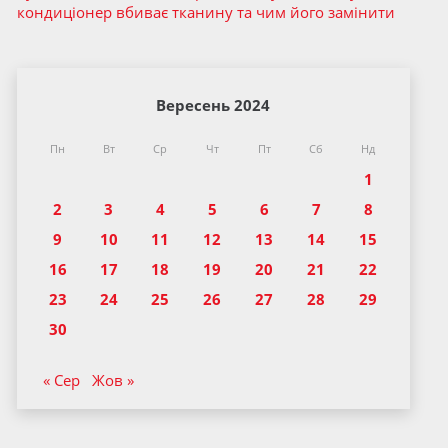
кондиціонер вбиває тканину та чим його замінити
Вересень 2024
Пн
Вт
Ср
Чт
Пт
Сб
Нд
1
2
3
4
5
6
7
8
9
10
11
12
13
14
15
16
17
18
19
20
21
22
23
24
25
26
27
28
29
30
« Сер
Жов »