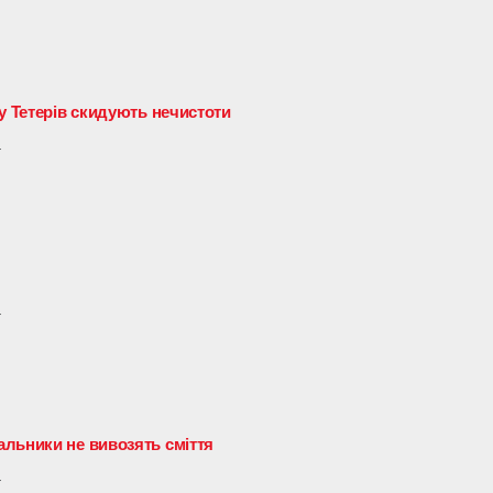
у Тетерів скидують нечистоти
4
4
льники не вивозять сміття
4