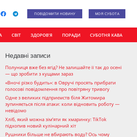
ПОВІДОМИТИ НОВИНУ
МОЯ СУБОТА
А
СВІТ
ЗДОРОВ’Я
ПОРАДИ
СУБОТНЯ КАВА
Недавні записи
Полуниця вже без ягід? Не залишайте її так до осені
— що зробити з кущами зараз
«Вночі різко будить»: в Овручі просять прибрати
голосові повідомлення про повітряну тривогу
Одне з великих підприємств біля Житомира
зупиняється після атаки: коли відновить роботу —
невідомо
Хліб, який можна зім’яти як хмаринку: TikTok
підхопив новий кулінарний хіт
Рушники більше не вбирають воду? Ось чому