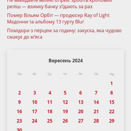
Не викидайте великі огірки: зробіть кроповий
реліш — взимку банку з’їдають за раз
Помер Вільям Орбіт — продюсер Ray of Light
Мадонни та альбому 13 гурту Blur
Помідори з перцем за годину: закуска, яка чудово
смакує до м’яса
Вересень 2024
Пн
Вт
Ср
Чт
Пт
Сб
Нд
1
2
3
4
5
6
7
8
9
10
11
12
13
14
15
16
17
18
19
20
21
22
23
24
25
26
27
28
29
30