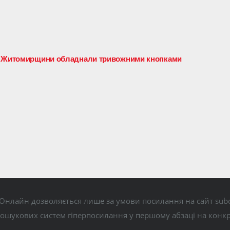
ів Житомирщини обладнали тривожними кнопками
Онлайн дозволяється лише за умови посилання на сайт subo
пошукових систем гіперпосилання у першому абзаці на конк