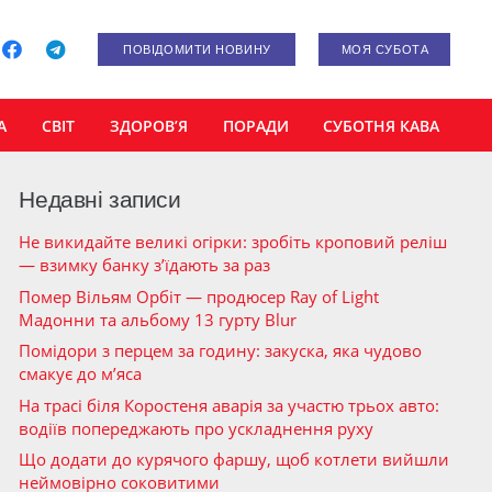
ПОВІДОМИТИ НОВИНУ
МОЯ СУБОТА
А
СВІТ
ЗДОРОВ’Я
ПОРАДИ
СУБОТНЯ КАВА
Недавні записи
Не викидайте великі огірки: зробіть кроповий реліш
— взимку банку з’їдають за раз
Помер Вільям Орбіт — продюсер Ray of Light
Мадонни та альбому 13 гурту Blur
Помідори з перцем за годину: закуска, яка чудово
смакує до м’яса
На трасі біля Коростеня аварія за участю трьох авто:
водіїв попереджають про ускладнення руху
Що додати до курячого фаршу, щоб котлети вийшли
неймовірно соковитими