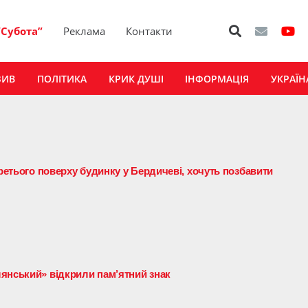
“Субота”
Реклама
Контакти
ЗИВ
ПОЛІТИКА
КРИК ДУШІ
ІНФОРМАЦІЯ
УКРАЇН
третього поверху будинку у Бердичеві, хочуть позбавити
янський» відкрили пам’ятний знак