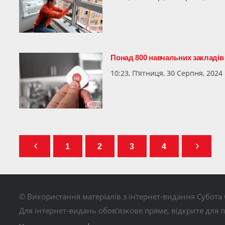
Понад 800 навчальних заклад
10:23, П’ятниця, 30 Серпня, 2024
1
2
3
4
© Використання матеріалів з інтернет-видання Субота 
Для інтернет-видань обов’язкове пряме, відкрите для 