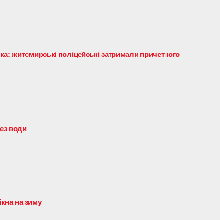
ка: житомирські поліцейські затримали причетного
ез води
кна на зиму