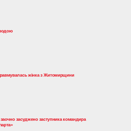
 водою
травмувалась жінка з Житомирщини
і заочно засуджено заступника командира
парта»