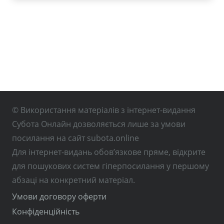
© Використання матеріалів з інтернет-видання
Субота Онлайн дозволяється лише за умови
посилання на сайт subota.online
Для інтернет-видань обов’язкове пряме, відкрите
для пошукових систем гіперпосилання у першому
абзаці на конкретний матеріал.
Умови договору оферти
Конфіденційність