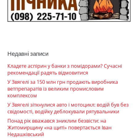
Недавні записи
Кладете аспірин у банки з помідорами? Сучасні
рекомендації радять відмовитися
У Звягелі за 150 млн грн продають виробника
ветпрепаратів із великим промисловим
комплексом
У Звягелі зіткнулися авто і мотоцикл: водій був без
свідомості, водійку деблокували рятувальники
Понад рік вважався зниклим безвісти: на
Житомирщину «на щиті» повертається Іван
Недашківський