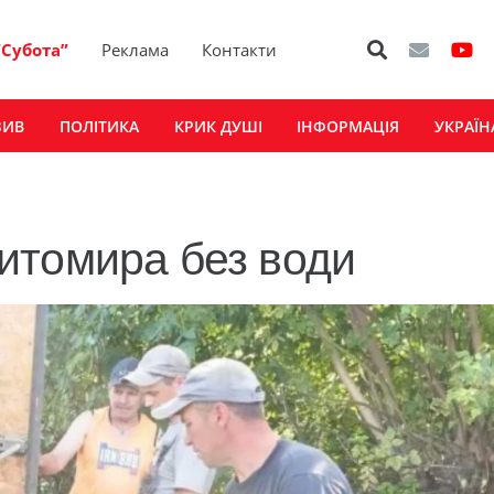
“Субота”
Реклама
Контакти
ЗИВ
ПОЛІТИКА
КРИК ДУШІ
ІНФОРМАЦІЯ
УКРАЇН
итомира без води