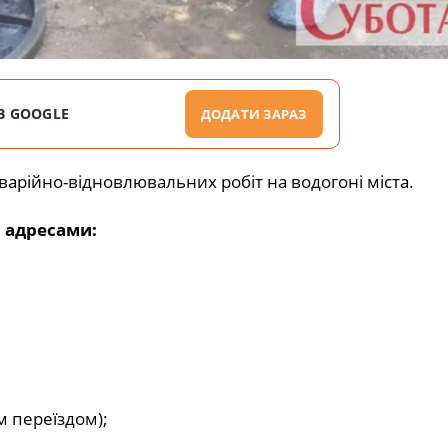
В GOOGLE
ДОДАТИ ЗАРАЗ
варійно-відновлювальних робіт на водогоні міста.
 адресами:
м переїздом);