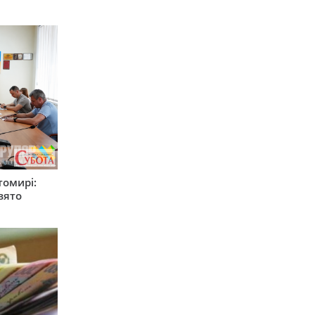
томирі:
вято