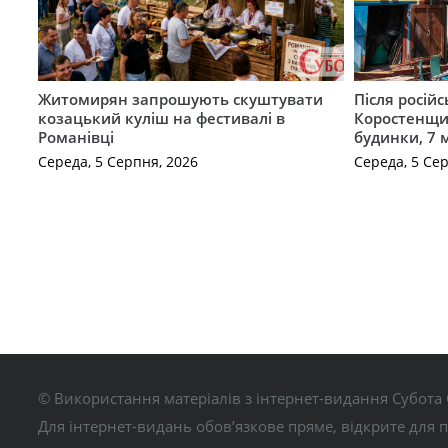
Житомирян запрошують скуштувати
Після російс
козацький куліш на фестивалі в
Коростенщи
Романівці
будинки, 7 
Середа, 5 Серпня, 2026
Середа, 5 Се
© Використання матеріалів з інтернет-видання Субота 
Для інтернет-видань обов’язкове пряме, відкрите для 