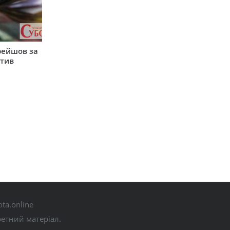
рейшов за
атив
ta.online
ретний матеріал.