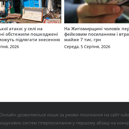
ької атаки: у селі на
На Житомирщині чоловік пе
ні обстежили пошкоджені
фейковим посиланням і втр
можуть підлягати знесенню
майже 7 тис. грн
рпня, 2026
Середа, 5 Серпня, 2026
Онлайн дозволяється лише за умови посилання на сайт subo
пошукових систем гіперпосилання у першому абзаці на конк