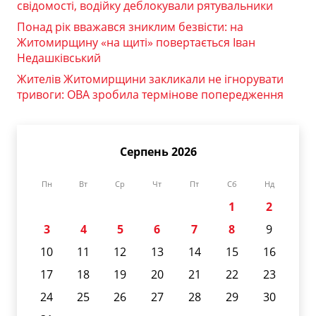
свідомості, водійку деблокували рятувальники
Понад рік вважався зниклим безвісти: на
Житомирщину «на щиті» повертається Іван
Недашківський
Жителів Житомирщини закликали не ігнорувати
тривоги: ОВА зробила термінове попередження
Серпень 2026
Пн
Вт
Ср
Чт
Пт
Сб
Нд
1
2
3
4
5
6
7
8
9
10
11
12
13
14
15
16
17
18
19
20
21
22
23
24
25
26
27
28
29
30