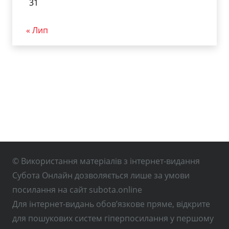
31
« Лип
© Використання матеріалів з інтернет-видання
Субота Онлайн дозволяється лише за умови
посилання на сайт subota.online
Для інтернет-видань обов’язкове пряме, відкрите
для пошукових систем гіперпосилання у першому