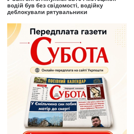
водій був без свідомості, водійку
деблокували рятувальники