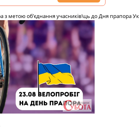
 з метою об’єднання учасників\ць до Дня прапора Ук
.