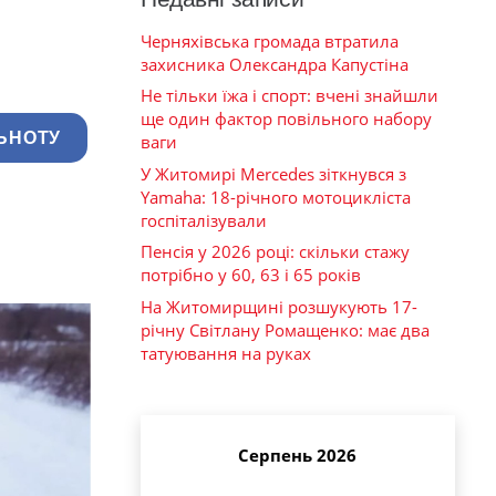
Черняхівська громада втратила
захисника Олександра Капустіна
Не тільки їжа і спорт: вчені знайшли
ще один фактор повільного набору
ЬНОТУ
ваги
У Житомирі Mercedes зіткнувся з
Yamaha: 18-річного мотоцикліста
госпіталізували
Пенсія у 2026 році: скільки стажу
потрібно у 60, 63 і 65 років
На Житомирщині розшукують 17-
річну Світлану Ромащенко: має два
татуювання на руках
Серпень 2026