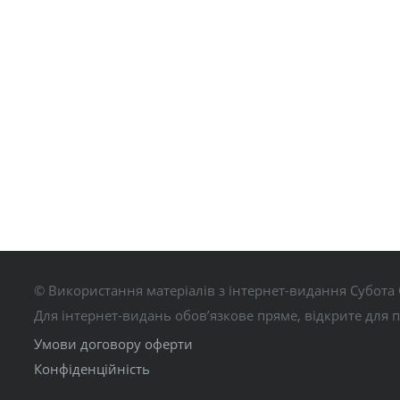
© Використання матеріалів з інтернет-видання Субота 
Для інтернет-видань обов’язкове пряме, відкрите для 
Умови договору оферти
Конфіденційність