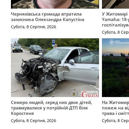
Черняхівська громада втратила
У Житомирі 
захисника Олександра Капустіна
Yamaha: 18-
госпіталізу
Субота, 8 Серпня, 2026
Субота, 8 Сер
Семеро людей, серед них двоє дітей,
На Житомирщ
травмувалися у потрійній ДТП біля
пожеж на ві
Коростеня
трава і сміт
Субота, 8 Серпня, 2026
Субота, 8 Сер