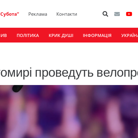
“Субота”
Реклама
Контакти
ЗИВ
ПОЛІТИКА
КРИК ДУШІ
ІНФОРМАЦІЯ
УКРАЇН
омирі проведуть велопр