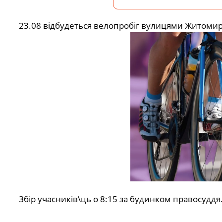
23.08 відбудеться велопробіг вулицями Житомира
Збір учасників\ць о 8:15 за будинком правосуддя