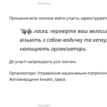
РЕКЛАМА
Прохання всім охочим взяти участь зареєструва
“
Будь ласка, перевірте ваш велоси
візьміть з собою водичку та кепк
налошують організатори.
До участі запрошують усіх охочих.
Організатори: Управління національно-патріотич
Житомирщини kreativ_space.
РЕКЛАМА