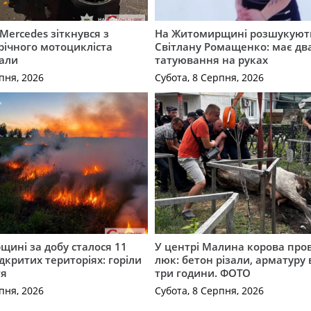
Mercedes зіткнувся з
На Житомирщині розшукують
річного мотоцикліста
Світлану Ромащенко: має дв
вали
татуювання на руках
пня, 2026
Субота, 8 Серпня, 2026
ині за добу сталося 11
У центрі Малина корова про
дкритих територіях: горіли
люк: бетон різали, арматуру
тя
три години. ФОТО
пня, 2026
Субота, 8 Серпня, 2026