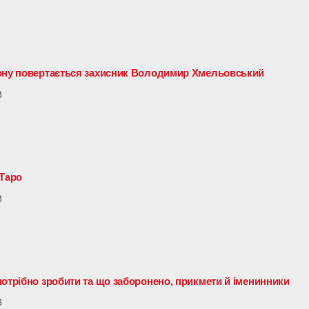
йону повертається захисник Володимир Хмельовський
3
 Таро
3
потрібно зробити та що заборонено, прикмети й іменинники
3