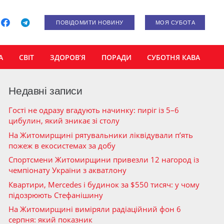
ПОВІДОМИТИ НОВИНУ
МОЯ СУБОТА
А
СВІТ
ЗДОРОВ’Я
ПОРАДИ
СУБОТНЯ КАВА
Недавні записи
Гості не одразу вгадують начинку: пиріг із 5–6
цибулин, який зникає зі столу
На Житомирщині рятувальники ліквідували п’ять
пожеж в екосистемах за добу
Спортсмени Житомирщини привезли 12 нагород із
чемпіонату України з акватлону
Квартири, Mercedes і будинок за $550 тисяч: у чому
підозрюють Стефанішину
На Житомирщині виміряли радіаційний фон 6
серпня: який показник