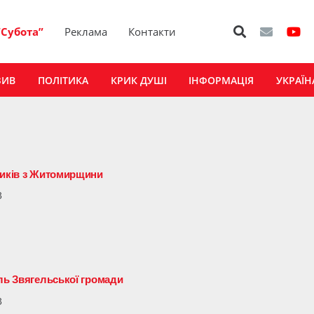
“Субота”
Реклама
Контакти
ЗИВ
ПОЛІТИКА
КРИК ДУШІ
ІНФОРМАЦІЯ
УКРАЇН
ників з Житомирщини
3
ель Звягельської громади
3