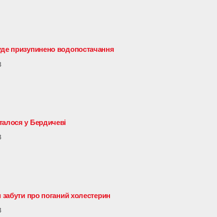
буде призупинено водопостачання
3
талося у Бердичеві
3
и забути про поганий холестерин
3