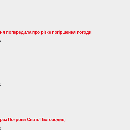
иня попередила про різке погіршення погоди
3
3
браз Покрови Святої Богородиці
3