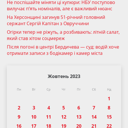
Не поспішайте міняти ці купюри: НБУ поступово
вилучає п’ять номіналів, але є важливий нюанс
На Херсонщині загинув 51-річний головний
сержант Сергій Капітан з Овруччини
Огірки тепер не ріжуть, а розбивають: літній салат,
який став хітом соцмереж
Після погоні в центрі Бердичева — суд: водій хоче
отримати записи з бодікамер і камер міста
Жовтень 2023
Пн
Вт
Ср
Чт
Пт
Сб
Нд
1
2
3
4
5
6
7
8
9
10
11
12
13
14
15
16
17
18
19
20
21
22