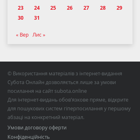
23
24
25
26
27
28
29
30
31
« Вер
Лис »
© Використання матеріалів з інтернет-видання
Субота Онлайн дозволяється лише за умови
посилання на сайт subota.online
Для інтернет-видань обов’язкове пряме, відкрите
для пошукових систем гіперпосилання у першому
абзаці на конкретний матеріал.
Умови договору оферти
Конфіденційність