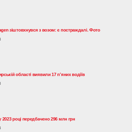
gen зіштовхнувся з возом: є постраждалі. Фото
3
рській області виявили 17 п’яних водіїв
3
у 2023 році передбачено 296 млн грн
3