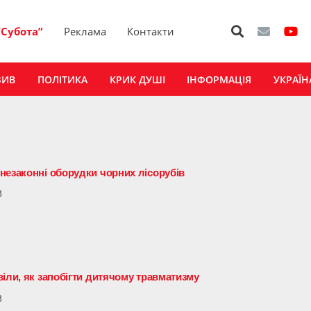
“Субота”
Реклама
Контакти
ЗИВ
ПОЛІТИКА
КРИК ДУШІ
ІНФОРМАЦІЯ
УКРАЇН
незаконні оборудки чорних лісорубів
3
іли, як запобігти дитячому травматизму
3