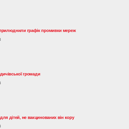
оприлюднили графік промивки мереж
3
рдичівської громади
3
ля дітей, не вакцинованих він кору
3