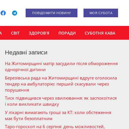
ПОВІДОМИТИ НОВИНУ
МОЯ СУБОТА
А
СВІТ
ЗДОРОВ’Я
ПОРАДИ
СУБОТНЯ КАВА
Недавні записи
На Житомирщині матір засудили після обмороження
однорічної дитини
Березівська рада на Житомирщині вдруге оголосила
тендер на амбулаторію: перший скасували через
порушення
Тиск підвищився через хвилювання: як заспокоїтися
і коли викликати швидку
У лікарні вимагають гроші за КТ: коли обстеження
має бути безоплатним
Таро-гороскоп на 6 серпня: день можливостей,