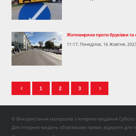
Житомиряни проти бруківки та 
11:17, Понеділок, 16 Жовтня, 202
1
2
3
© Використання матеріалів з інтернет-видання Субота 
Для інтернет-видань обов’язкове пряме, відкрите для 