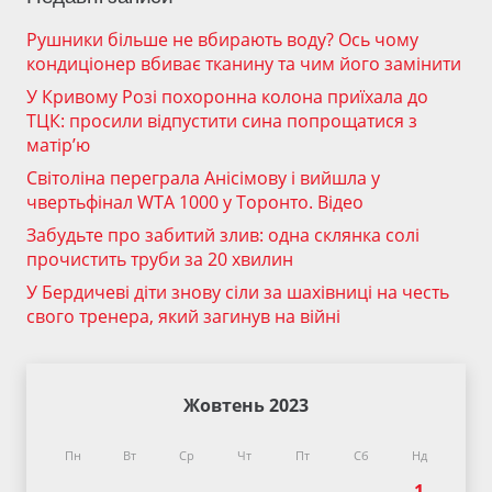
Рушники більше не вбирають воду? Ось чому
кондиціонер вбиває тканину та чим його замінити
У Кривому Розі похоронна колона приїхала до
ТЦК: просили відпустити сина попрощатися з
матір’ю
Світоліна переграла Анісімову і вийшла у
чвертьфінал WTA 1000 у Торонто. Відео
Забудьте про забитий злив: одна склянка солі
прочистить труби за 20 хвилин
У Бердичеві діти знову сіли за шахівниці на честь
свого тренера, який загинув на війні
Жовтень 2023
Пн
Вт
Ср
Чт
Пт
Сб
Нд
1