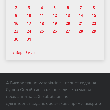
2
3
4
5
6
7
8
9
10
11
12
13
14
15
16
17
18
19
20
21
22
23
24
25
26
27
28
29
30
31
« Вер
Лис »
© Використання матеріалів з інтернет-видання
Субота Онлайн дозволяється лише за умови
посилання на сайт subota.online
Для інтернет-видань обов’язкове пряме, відкрите