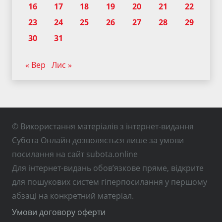
16
17
18
19
20
21
22
23
24
25
26
27
28
29
30
31
« Вер
Лис »
© Використання матеріалів з інтернет-видання
Субота Онлайн дозволяється лише за умови
посилання на сайт subota.online
Для інтернет-видань обов’язкове пряме, відкрите
для пошукових систем гіперпосилання у першому
абзаці на конкретний матеріал.
Умови договору оферти