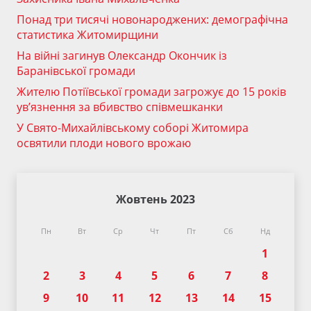
Понад три тисячі новонароджених: демографічна
статистика Житомирщини
На війні загинув Олександр Окончик із
Баранівської громади
Жителю Потіївської громади загрожує до 15 років
ув’язнення за вбивство співмешканки
У Свято-Михайлівському соборі Житомира
освятили плоди нового врожаю
Жовтень 2023
Пн
Вт
Ср
Чт
Пт
Сб
Нд
1
2
3
4
5
6
7
8
9
10
11
12
13
14
15