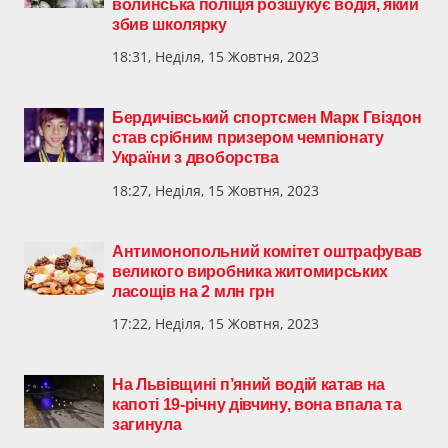
волинська поліція розшукує водія, який
збив школярку
18:31, Неділя, 15 Жовтня, 2023
Бердичівський спортсмен Марк Гвіздон
став срібним призером чемпіонату
України з двоборства
18:27, Неділя, 15 Жовтня, 2023
Антимонопольний комітет оштрафував
великого виробника житомирських
ласощів на 2 млн грн
17:22, Неділя, 15 Жовтня, 2023
На Львівщині п’яний водій катав на
капоті 19-річну дівчину, вона впала та
загинула