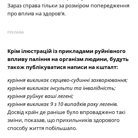
Зараз справа тільки за розміром попередження
про вплив на здоров’я.
РЕКЛАМА
Крім ілюстрацій із прикладами руйнівного
впливу паління на організм людини, будуть
також публікуватися написи на кшталт:
куріння викликає серцево-судинні захворювання;
куріння викликає інсульти та інвалідність;
куріння руйнує ваші легені;
куріння викликає 9 з 10 випадків раку легенів.
Досвід країн де раніше було впроваджено такі
зміни, показав, що прихильників здорового
способу життя побільшало.