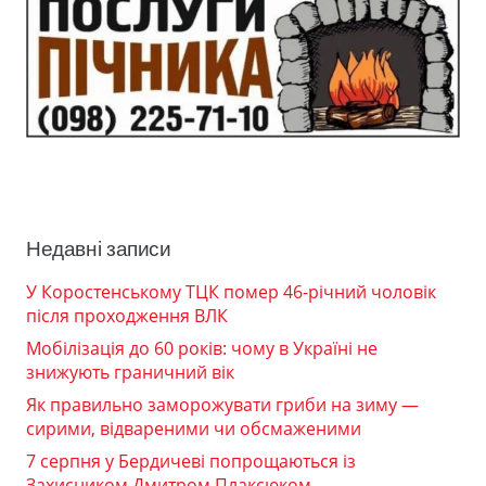
Недавні записи
У Коростенському ТЦК помер 46-річний чоловік
після проходження ВЛК
Мобілізація до 60 років: чому в Україні не
знижують граничний вік
Як правильно заморожувати гриби на зиму —
сирими, відвареними чи обсмаженими
7 серпня у Бердичеві попрощаються із
Захисником Дмитром Плаксюком