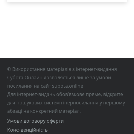
© Використання матеріалів з інтернет-видання
Субота Онлайн дозволяється лише за умови
посилання на сайт subota.online
Для інтернет-видань обов’язкове пряме, відкрите
для пошукових систем гіперпосилання у першому
абзаці на конкретний матеріал.
Умови договору оферти
Конфіденційність