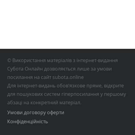
© Використання матеріалів з інтернет-видання
Субота Онлайн дозволяється лише за умови
посилання на сайт subota.online
Для інтернет-видань обов’язкове пряме, відкрите
для пошукових систем гіперпосилання у першому
абзаці на конкретний матеріал.
Умови договору оферти
Конфіденційність