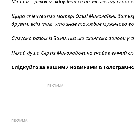
Мітинг – реквієм відбудеться на місцевому кладов
Щиро співчуваємо матері Ользі Миколаївні, батьку
друзям, всім тим, хто знав та любив мужнього во
Сумуємо разом із Вами, низько схиляємо голови у с
Нехай душа Сергія Миколайовича знайде вічний сп
Слідкуйте за нашими новинами в Телеграм-к
РЕКЛАМА
РЕКЛАМА