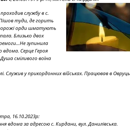
проходив службу в с.
 Пішов туди, де горить
и ворожі орди шматують
упала. Близько двох
еремоги…Не зупинила
о вдома. Серце Героя
 Душа сміливого воїна
лі. Служив у прикордонних військах. Працював в Овруц
ра, 16.10.2023р:
ння вдома за адресою с. Кирдани, вул. Данилівська.