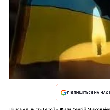
ПІДПИШІТЬСЯ НА НАС 
Пішов у вічність Герой –
Жила Сергій Миколай