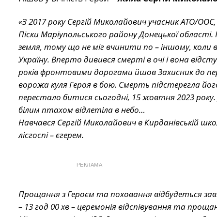
«З 2017 року Сергій Миколайович учасник АТО/ООС, 
Піски Маріупольського району Донецької області.
земля, тому що не міг вчинити по – іншому, кол
Україну. Вперто дивився смерті в очі і вона відст
років фронтовими дорогами йшов Захисник до п
ворожа куля Героя в бою. Смерть підстерегла йог
перестало битися сьогодні, 15 жовтня 2023 року.
білим птахом відлетіла в небо…
Навчався Сергій Миколайович в Кирданівській шко
лісгоспі – єгерем.
РЕКЛАМА
Прощання з Героєм та поховання відбудеться завт
– 13 год 00 хв – церемонія відспівування та проща