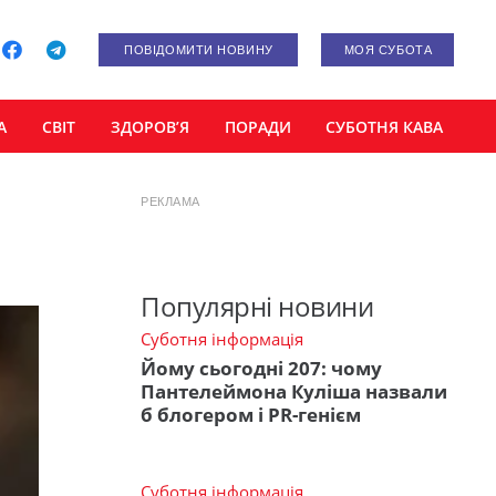
ПОВІДОМИТИ НОВИНУ
МОЯ СУБОТА
А
СВІТ
ЗДОРОВ’Я
ПОРАДИ
СУБОТНЯ КАВА
РЕКЛАМА
Популярні новини
Суботня інформація
Йому сьогодні 207: чому
Пантелеймона Куліша назвали
б блогером і PR-генієм
Суботня інформація