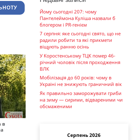
ЬНОТУ
Йому сьогодні 207: чому
Пантелеймона Куліша назвали б
блогером і PR-генієм
7 серпня: яке сьогодні свято, що не
радили робити та які прикмети
віщують ранню осінь
У Коростенському ТЦК помер 46-
річний чоловік після проходження
ВЛК
Мобілізація до 60 років: чому в
Україні не знижують граничний вік
Як правильно заморожувати гриби
на зиму — сирими, відвареними чи
обсмаженими
 в
на
Серпень 2026