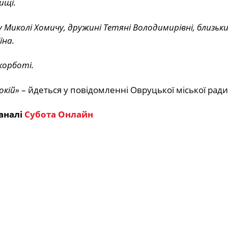
ищі.
 Миколі Хомичу, дружині Тетяні Володимирівні, близьки
їна.
корботі.
окій»
– йдеться у повідомленні Овруцької міської ради
аналі
Субота Онлайн