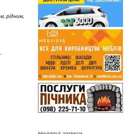
м, рідним,
.
Недавні записи