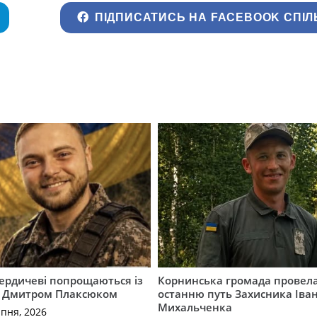
ПІДПИСАТИСЬ НА FACEBOOK СПІЛ
Бердичеві попрощаються із
Корнинська громада провела
 Дмитром Плаксюком
останню путь Захисника Іва
Михальченка
рпня, 2026