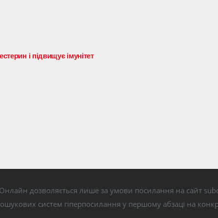
естерин і підвищує імунітет
Онлайн дозволяється лише за умови посилання на сайт subo
пошукових систем гіперпосилання у першому абзаці на конк