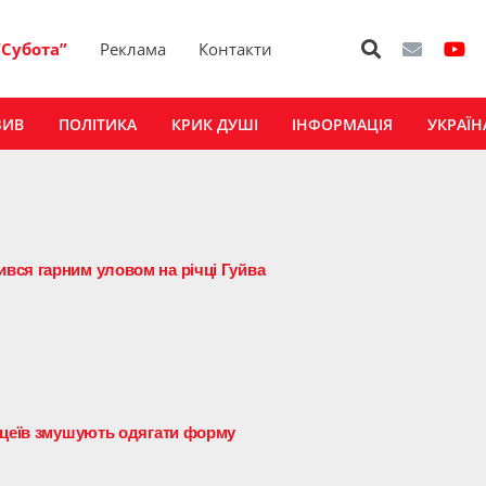
“Субота”
Реклама
Контакти
ЗИВ
ПОЛІТИКА
КРИК ДУШІ
ІНФОРМАЦІЯ
УКРАЇН
вся гарним уловом на річці Гуйва
іцеїв змушують одягати форму