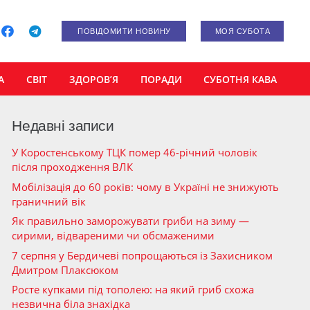
ПОВІДОМИТИ НОВИНУ
МОЯ СУБОТА
А
СВІТ
ЗДОРОВ’Я
ПОРАДИ
СУБОТНЯ КАВА
Недавні записи
У Коростенському ТЦК помер 46-річний чоловік
після проходження ВЛК
Мобілізація до 60 років: чому в Україні не знижують
граничний вік
Як правильно заморожувати гриби на зиму —
сирими, відвареними чи обсмаженими
7 серпня у Бердичеві попрощаються із Захисником
Дмитром Плаксюком
Росте купками під тополею: на який гриб схожа
незвична біла знахідка