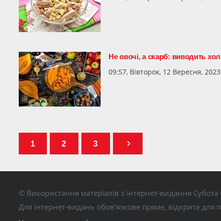
Не овочі, а скарб: виводить хол
09:57, Вівторок, 12 Вересня, 2023
1
2
3
© Використання матеріалів з інтернет-видання Субота 
Для інтернет-видань обов’язкове пряме, відкрите для 