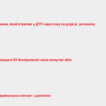
ина, який втрапив у ДТП через яму на дорозі, залишену
нищили 93 боєприпасів часів минулих війн
варина мала контакт з дитиною