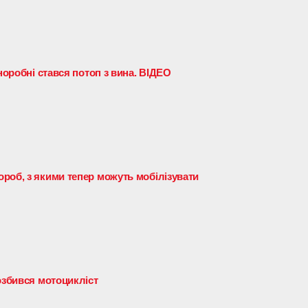
норобні стався потоп з вина. ВІДЕО
роб, з якими тепер можуть мобілізувати
озбився мотоцикліст