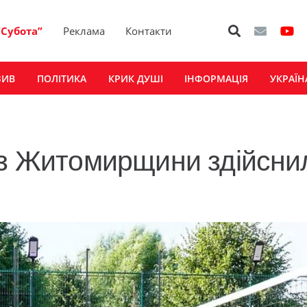
“Субота”
Реклама
Контакти
ЗИВ
ПОЛІТИКА
КРИК ДУШІ
ІНФОРМАЦІЯ
УКРАЇН
 з Житомирщини здійсни