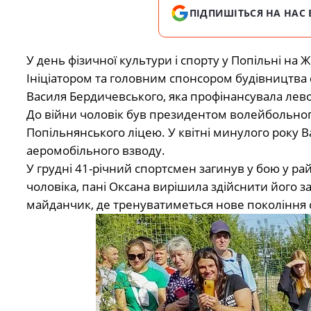
ПІДПИШІТЬСЯ НА НАС 
У день фізичної культури і спорту у Попільні 
Ініціатором та головним спонсором будівництва 
Василя Бердичевського, яка профінансувала левов
До війни чоловік був президентом волейбольного
Попільнянського ліцею. У квітні минулого року 
аеромобільного взводу.
У грудні 41-річний спортсмен загинув у бою у ра
чоловіка, пані Оксана вирішила здійснити його 
майданчик, де тренуватиметься нове покоління 