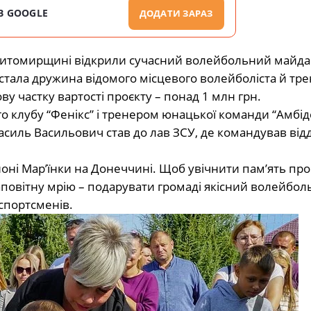
В GOOGLE
ДОДАТИ ЗАРАЗ
на Житомирщині відкрили сучасний волейбольний майда
стала дружина відомого місцевого волейболіста й тр
у частку вартості проєкту – понад 1 млн грн.
 клубу “Фенікс” і тренером юнацької команди “Амбід
Василь Васильович став до лав ЗСУ, де командував ві
йоні Мар’їнки на Донеччині. Щоб увічнити пам’ять про
заповітну мрію – подарувати громаді якісний волейбо
спортсменів.