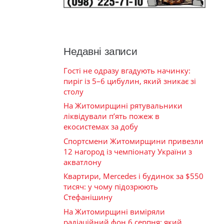
Недавні записи
Гості не одразу вгадують начинку:
пиріг із 5–6 цибулин, який зникає зі
столу
На Житомирщині рятувальники
ліквідували п’ять пожеж в
екосистемах за добу
Спортсмени Житомирщини привезли
12 нагород із чемпіонату України з
акватлону
Квартири, Mercedes і будинок за $550
тисяч: у чому підозрюють
Стефанішину
На Житомирщині виміряли
радіаційний фон 6 серпня: який