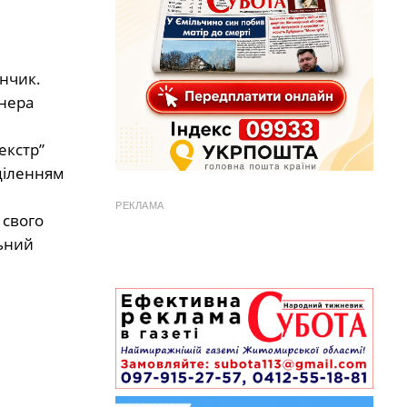
нчик.
енера
екстр”
дділенням
РЕКЛАМА
 свого
льний