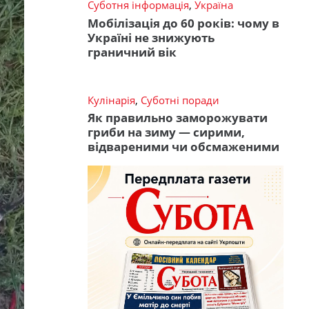
Суботня інформація
,
Україна
Мобілізація до 60 років: чому в
Україні не знижують
граничний вік
Кулінарія
,
Суботні поради
Як правильно заморожувати
гриби на зиму — сирими,
відвареними чи обсмаженими