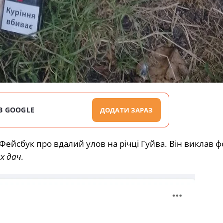
В GOOGLE
ДОДАТИ ЗАРАЗ
Фейсбук про вдалий улов на річці Гуйва. Він виклав ф
х дач
.