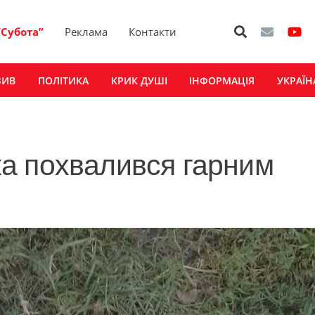
“Субота”
Реклама
Контакти
ЗИВ
ПОЛІТИКА
КРИК ДУШІ
ІНФОРМАЦІЯ
УКРАЇН
а похвалився гарним