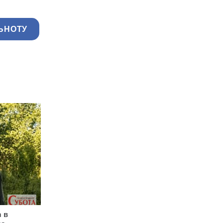
ЬНОТУ
 в