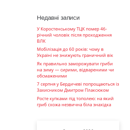
Недавні записи
У Коростенському ТЦК помер 46-
річний чоловік після проходження
ВЛК
Мобілізація до 60 років: чому в
Україні не знижують граничний вік
Як правильно заморожувати гриби
на зиму — сирими, відвареними чи
обсмаженими
7 серпня у Бердичеві попрощаються із
Захисником Дмитром Плаксюком
Росте купками під тополею: на який
гриб схожа незвична біла знахідка