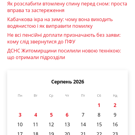
Як розслабити втомлену спину перед сном: проста
вправа та застереження
Кабачкова ікра на зиму: чому вона виходить
водянистою і як виправити помилку
Не всі пенсійні доплати призначають без заяви:
кому слід звернутися до ПФУ
ДСНС Житомирщини посилили новою технікою:
що отримали підрозділи
Серпень 2026
Пн
Вт
Ср
Чт
Пт
Сб
Нд
1
2
3
4
5
6
7
8
9
10
11
12
13
14
15
16
17
18
19
20
21
22
23