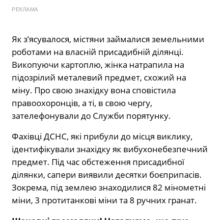
РЕКЛАМА
Як з’ясувалося, містяни займалися земельними
роботами на власній присадибній ділянці.
Викопуючи картоплю, жінка натрапила на
підозрілий металевий предмет, схожий на
міну. Про свою знахідку вона сповістила
правоохоронців, а ті, в свою чергу,
зателефонували до Служби порятунку.
Фахівці ДСНС, які прибули до місця виклику,
ідентифікували знахідку як вибухонебезпечний
предмет. Під час обстеження присадибної
ділянки, сапери виявили десятки боєприпасів.
Зокрема, під землею знаходилися 82 мінометні
міни, 3 протитанкові міни та 8 ручних гранат.