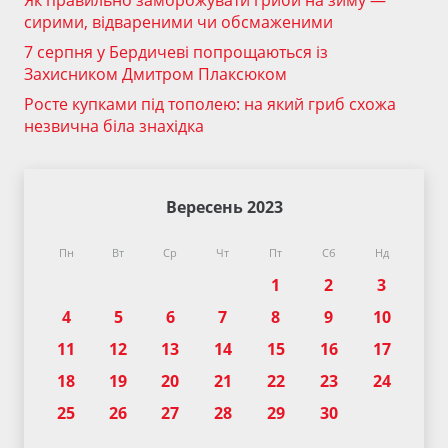
Як правильно заморожувати гриби на зиму —
сирими, відвареними чи обсмаженими
7 серпня у Бердичеві попрощаються із
Захисником Дмитром Плаксюком
Росте купками під тополею: на який гриб схожа
незвична біла знахідка
Вересень 2023
Пн
Вт
Ср
Чт
Пт
Сб
Нд
1
2
3
4
5
6
7
8
9
10
11
12
13
14
15
16
17
18
19
20
21
22
23
24
25
26
27
28
29
30