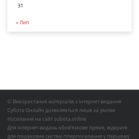
31
« Лип
© Використання матеріалів з інтернет-видання
Субота Онлайн дозволяється лише за умови
посилання на сайт subota.online
Для інтернет-видань обов’язкове пряме, відкрите
для пошукових систем гіперпосилання у першому