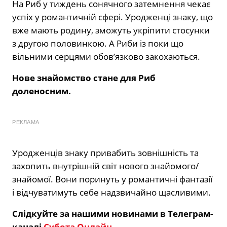
На Риб у тиждень сонячного затемнення чекає
успіх у романтичній сфері. Уродженці знаку, що
вже мають родину, зможуть укріпити стосунки
з другою половинкою. А Риби із поки що
вільними серцями обов’язково закохаються.
Нове знайомство стане для Риб
доленосним.
РЕКЛАМА
Уродженців знаку привабить зовнішність та
захопить внутрішній світ нового знайомого/
знайомої. Вони поринуть у романтичні фантазії
і відчуватимуть себе надзвичайно щасливими.
Слідкуйте за нашими новинами в Телеграм-
каналі
Субота Онлайн