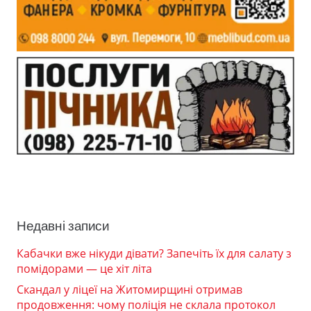
Недавні записи
Кабачки вже нікуди дівати? Запечіть їх для салату з
помідорами — це хіт літа
Скандал у ліцеї на Житомирщині отримав
продовження: чому поліція не склала протокол