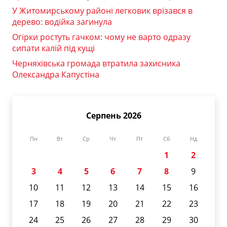
У Житомирському районі легковик врізався в
дерево: водійка загинула
Огірки ростуть гачком: чому не варто одразу
сипати калій під кущі
Черняхівська громада втратила захисника
Олександра Капустіна
Серпень 2026
Пн
Вт
Ср
Чт
Пт
Сб
Нд
1
2
3
4
5
6
7
8
9
10
11
12
13
14
15
16
17
18
19
20
21
22
23
24
25
26
27
28
29
30