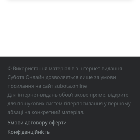
© Використання матеріалів з інтернет-видання
Субота Онлайн дозволяється лише за умови
посилання на сайт subota.online
Для інтернет-видань обов’язкове пряме, відкрите
для пошукових систем гіперпосилання у першому
абзаці на конкретний матеріал.
Умови договору оферти
Конфіденційність