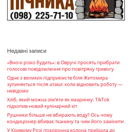
Недавні записи
«Вночі різко будить»: в Овручі просять прибрати
голосові повідомлення про повітряну тривогу
Одне з великих підприємств біля Житомира
зупиняється після атаки: коли відновить роботу —
невідомо
Хліб, який можна зім’яти як хмаринку: TikTok
підхопив новий кулінарний хіт
Рушники більше не вбирають воду? Ось чому
кондиціонер вбиває тканину та чим його замінити
У Кривому Розі похоронна колона приїхала до