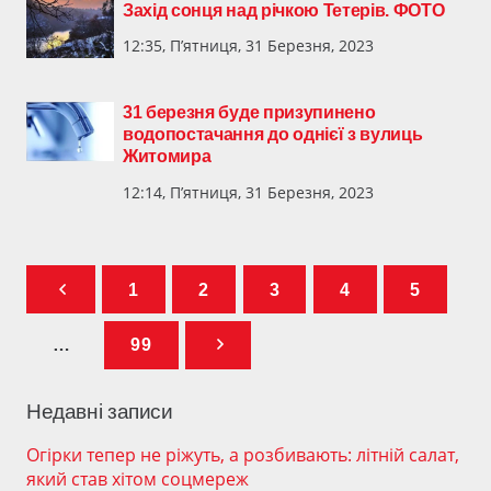
Захід сонця над річкою Тетерів. ФОТО
12:35, П’ятниця, 31 Березня, 2023
31 березня буде призупинено
водопостачання до однієї з вулиць
Житомира
12:14, П’ятниця, 31 Березня, 2023
1
2
3
4
5
…
99
Недавні записи
Огірки тепер не ріжуть, а розбивають: літній салат,
який став хітом соцмереж