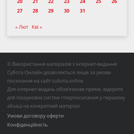
20
21
22
23
24
25
26
27
28
29
30
31
« Лют
Кві »
© Використання матеріалів з інтернет-видання
Субота Онлайн дозволяється лише за умови
посилання на сайт subota.online
Для інтернет-видань обов’язкове пряме, відкрите
для пошукових систем гіперпосилання у першому
абзаці на конкретний матеріал.
Умови договору оферти
Конфіденційність