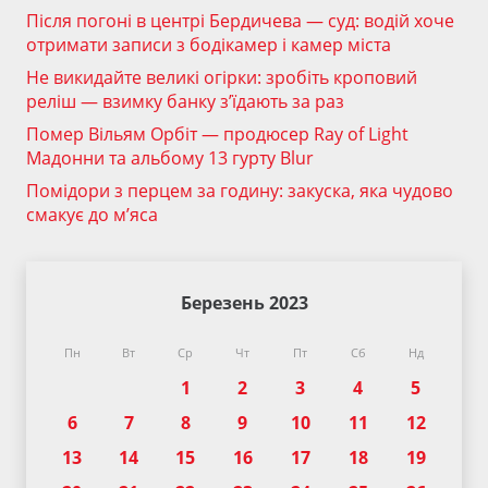
Після погоні в центрі Бердичева — суд: водій хоче
отримати записи з бодікамер і камер міста
Не викидайте великі огірки: зробіть кроповий
реліш — взимку банку з’їдають за раз
Помер Вільям Орбіт — продюсер Ray of Light
Мадонни та альбому 13 гурту Blur
Помідори з перцем за годину: закуска, яка чудово
смакує до м’яса
Березень 2023
Пн
Вт
Ср
Чт
Пт
Сб
Нд
1
2
3
4
5
6
7
8
9
10
11
12
13
14
15
16
17
18
19