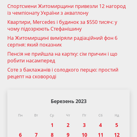
Спортсмени Житомирщини привезли 12 нагород
із чемпіонату України з акватлону
Квартири, Mercedes і будинок за $550 тисяч: у
чому підозрюють Стефанішину
На Житомирщині виміряли радіаційний фон 6
серпня: який показник
Пенсія не прийшла на картку: сім причин і що
робити насамперед
Соте з баклажанів і солодкого перцю: простий
рецепт на сковороді
Березень 2023
Пн
Вт
Ср
Чт
Пт
Сб
Нд
1
2
3
4
5
6
7
8
9
10
11
12