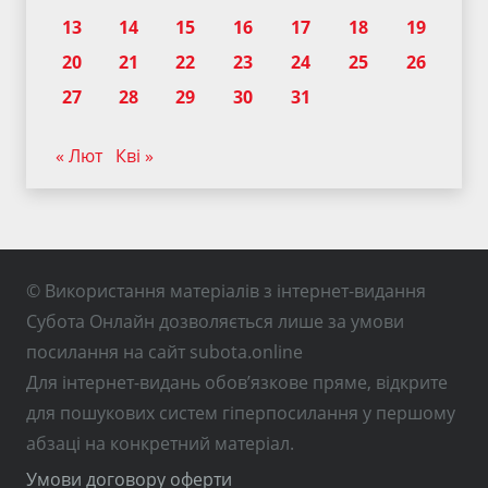
13
14
15
16
17
18
19
20
21
22
23
24
25
26
27
28
29
30
31
« Лют
Кві »
© Використання матеріалів з інтернет-видання
Субота Онлайн дозволяється лише за умови
посилання на сайт subota.online
Для інтернет-видань обов’язкове пряме, відкрите
для пошукових систем гіперпосилання у першому
абзаці на конкретний матеріал.
Умови договору оферти