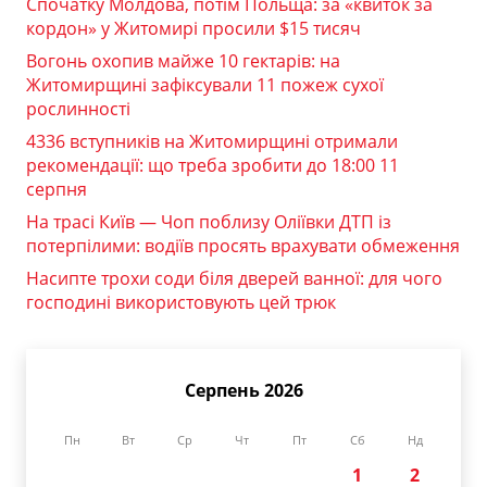
Спочатку Молдова, потім Польща: за «квиток за
кордон» у Житомирі просили $15 тисяч
Вогонь охопив майже 10 гектарів: на
Житомирщині зафіксували 11 пожеж сухої
рослинності
4336 вступників на Житомирщині отримали
рекомендації: що треба зробити до 18:00 11
серпня
На трасі Київ — Чоп поблизу Оліївки ДТП із
потерпілими: водіїв просять врахувати обмеження
Насипте трохи соди біля дверей ванної: для чого
господині використовують цей трюк
Серпень 2026
Пн
Вт
Ср
Чт
Пт
Сб
Нд
1
2