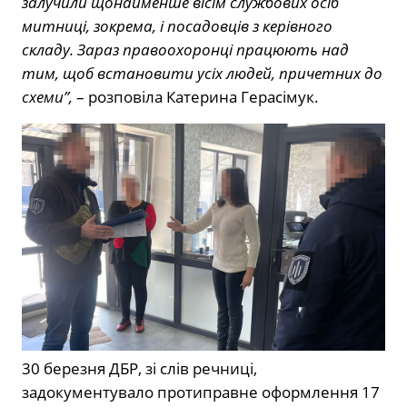
залучили щонайменше вісім службових осіб
митниці, зокрема, і посадовців з керівного
складу. Зараз правоохоронці працюють над
тим, щоб встановити усіх людей, причетних до
схеми”,
– розповіла Катерина Герасімук.
30 березня ДБР, зі слів речниці,
задокументувало протиправне оформлення 17