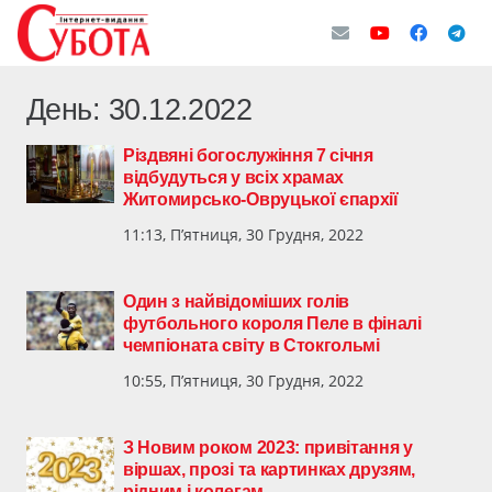
День:
30.12.2022
Різдвяні богослужіння 7 січня
відбудуться у всіх храмах
Житомирсько-Овруцької єпархії
11:13, П’ятниця, 30 Грудня, 2022
Один з найвідоміших голів
футбольного короля Пеле в фіналі
чемпіоната світу в Стокгольмі
10:55, П’ятниця, 30 Грудня, 2022
З Новим роком 2023: привітання у
віршах, прозі та картинках друзям,
рідним і колегам