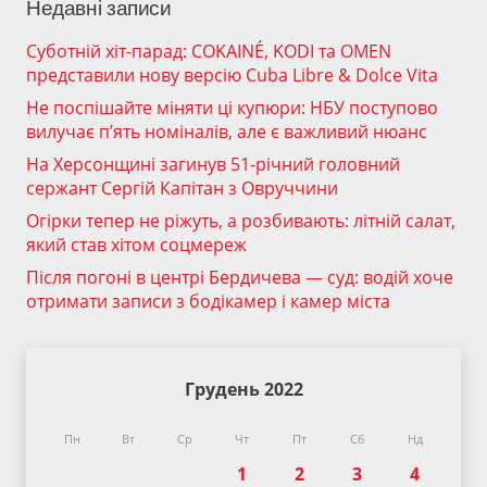
Недавні записи
Суботній хіт-парад: COKAINÉ, KODI та OMEN
представили нову версію Cuba Libre & Dolce Vita
Не поспішайте міняти ці купюри: НБУ поступово
вилучає п’ять номіналів, але є важливий нюанс
На Херсонщині загинув 51-річний головний
сержант Сергій Капітан з Овруччини
Огірки тепер не ріжуть, а розбивають: літній салат,
який став хітом соцмереж
Після погоні в центрі Бердичева — суд: водій хоче
отримати записи з бодікамер і камер міста
Грудень 2022
Пн
Вт
Ср
Чт
Пт
Сб
Нд
1
2
3
4