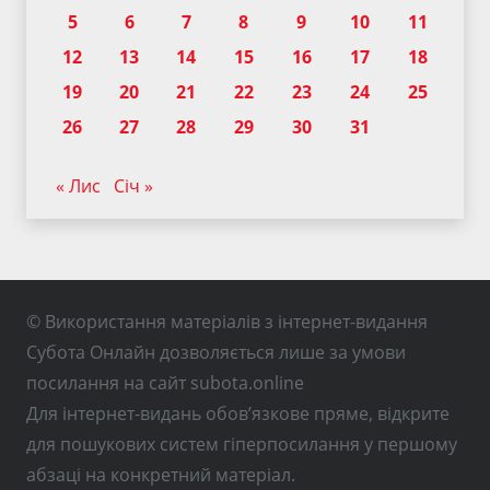
5
6
7
8
9
10
11
12
13
14
15
16
17
18
19
20
21
22
23
24
25
26
27
28
29
30
31
« Лис
Січ »
© Використання матеріалів з інтернет-видання
Субота Онлайн дозволяється лише за умови
посилання на сайт subota.online
Для інтернет-видань обов’язкове пряме, відкрите
для пошукових систем гіперпосилання у першому
абзаці на конкретний матеріал.